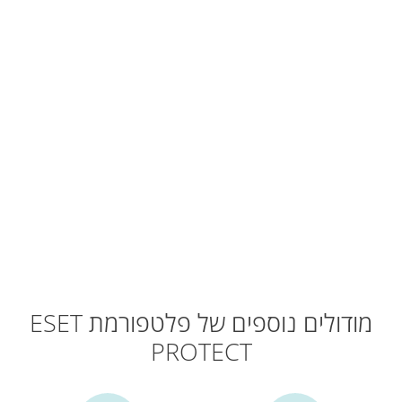
Vulnerability & Patch Management
זיהוי ותגובה בתחנות הקצה
אימות רב-שלבי
שירות MDR
מודולים נוספים של פלטפורמת ESET
PROTECT