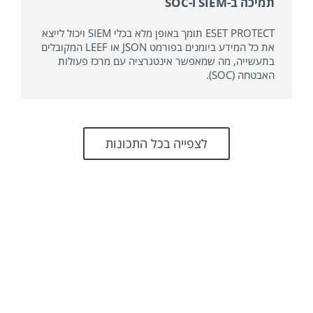
תמיכה ב-SIEM ו-SOC
ESET PROTECT תומך באופן מלא בכלי SIEM ויכול לייצא
את כל המידע ביומנים בפורמט JSON או LEEF המקובלים
בתעשייה, מה שמאפשר אינטגרציה עם מרכז פעולות
האבטחה (SOC).
לצפייה בכל התכונות
דרישות המערכת
אפשרויות הטמעה נתמכות
בענן
מקומי