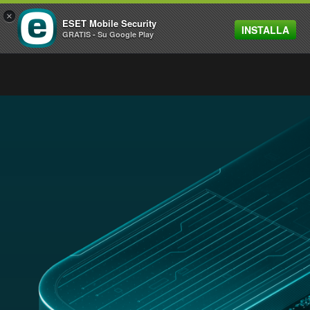
×
ESET Mobile Security
INSTALLA
MENU
GRATIS - Su Google Play
ESET NOMINATA CUSTOMERS’ CHOICE NEL REPORT
GARTNER® PEER INSIGHTS™ “VOICE OF THE
CUSTOMER” 2026 PER EPP
SCOPRI DI PIÙ