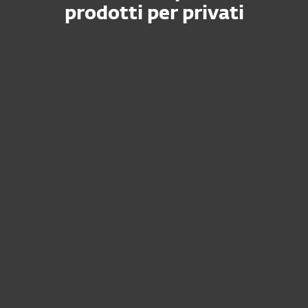
prodotti per privati
Come posso rinnovare,
aggiungere altri dispositivi o
modificare il mio attuale
abbonamento?
Come posso recuperare i dati
dell'abbonamento?
Come faccio a scaricare e
installare la mia soluzione
ESET dopo l'acquisto?
Come posso trasferire il mio
abbonamento ESET su un