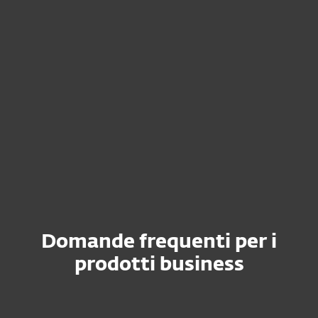
Manager?
Posso ancora utilizzare e
rinnovare ESET Internet
Security, ESET Cyber Security
o ESET Smart Security
Premium?
Domande frequenti per i
prodotti business
Come posso scaricare il file di