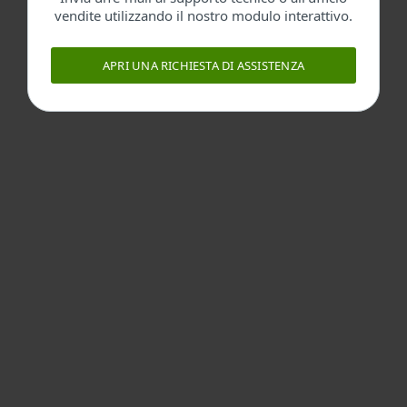
vendite utilizzando il nostro modulo interattivo.
APRI UNA RICHIESTA DI ASSISTENZA
Per privati
Per aziende
Partnership
Supporto