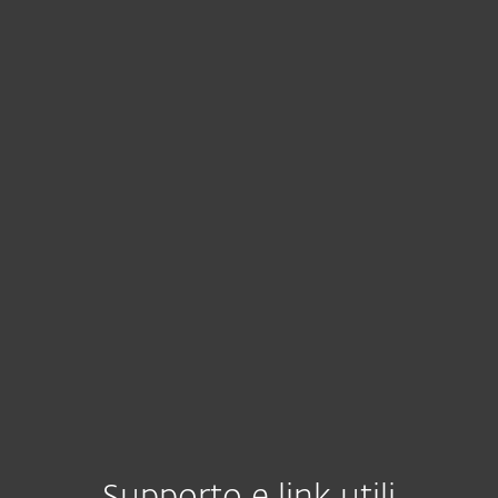
Come posso configurare la mia
console e gestire i miei
dispositivi on-premises?
Come posso accedere a
Managed Service Provider
Administrator?
Dove posso gestire i miei
dispositivi business?