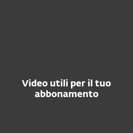
Scarica e installa (per privati)
Trasferisci la protezione a un nuovo
dispositivo
FAQ per aziende
Video utili per il tuo
abbonamento