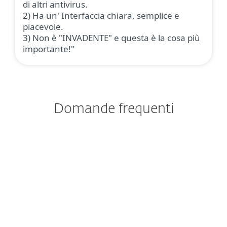
di altri antivirus.
2) Ha un' Interfaccia chiara, semplice e
piacevole.
3) Non è "INVADENTE" e questa è la cosa più
importante!"
Domande frequenti
Come faccio a
scaricare/installare ESET dopo
l'acquisto?
Posso provare la soluzione
ESET prima di acquistarla?