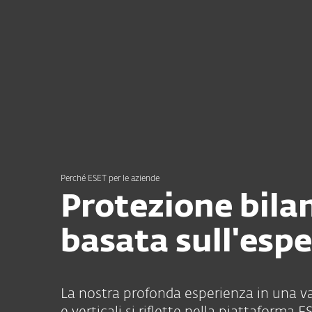
Privati
Aziende
IT
Per le aziende
Perché ESET è il miglio
Piattaforma
Solutions
Perché ESET per le aziende
Protezione bila
basata sull'esp
La nostra profonda esperienza in una v