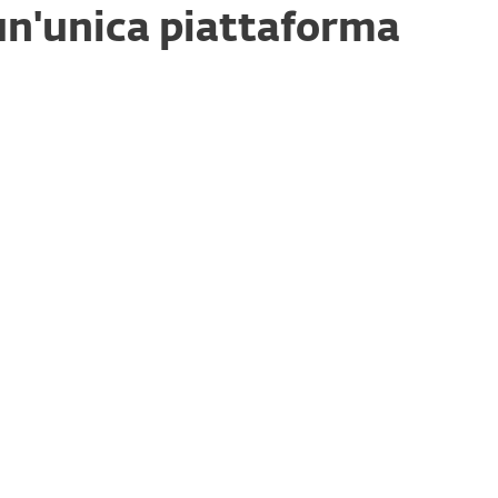
 un'unica piattaforma
chi informatici multipiattaforma e visibilità