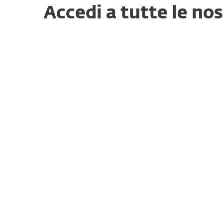
Accedi a tutte le no
Piattaforma ESET PROTECT
Modulabile, personalizzabile,espandibile – e disponib
granulare del tuo ambiente IT tramite il sistema di r