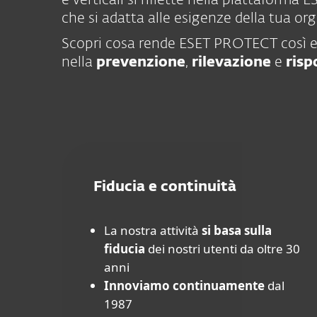
e verticali si riflette nella piattaforma
che si adatta alle esigenze della tua or
Scopri cosa rende ESET PROTECT così e
nella
prevenzione
,
rilevazione
e
risp
Fiducia e continuità
La nostra attività
si basa sulla
fiducia
dei nostri utenti da oltre 30
anni
Innoviamo continuamente
dal
1987