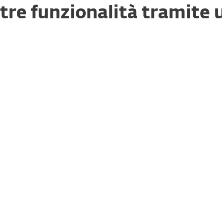
stre funzionalità tramite
ile anche con supporto air-gapped. Gestione avanzata dei ris
ilevamento e risposta più completo di ESET