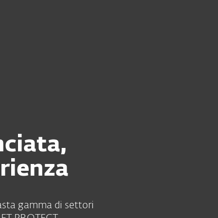
Rivenditori
r fornitore di sicurezza per la tua azienda?
Servizi
Perchè ESET?
nciata,
erienza
asta gamma di settori