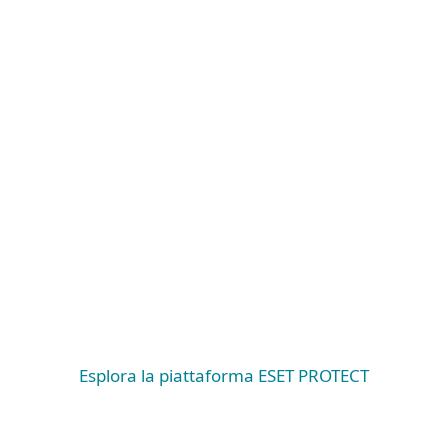
i laboratori di fama mondiale di ESET, fornite tramite feed 
co.
Esplora la piattaforma ESET PROTECT