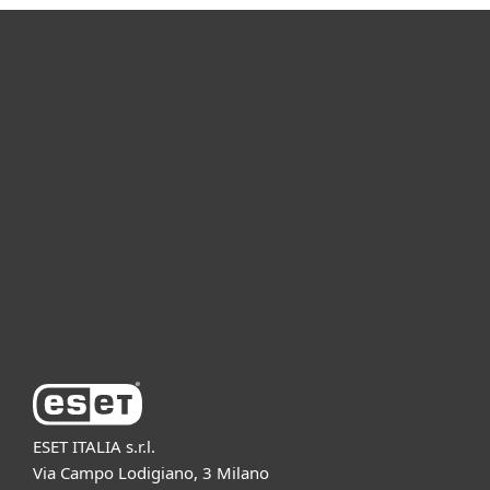
Per privati
Per aziende
Partnership
Supporto
Azienda ESET
ESET ITALIA s.r.l.
Via Campo Lodigiano, 3 Milano