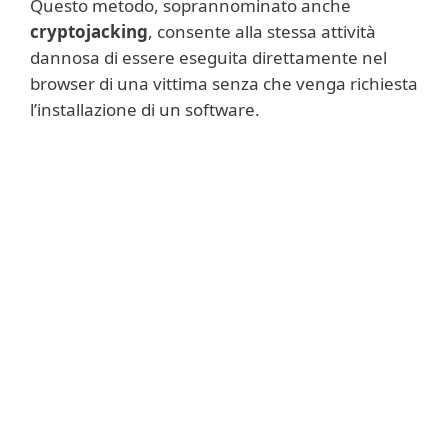
Questo metodo, soprannominato anche
cryptojacking
, consente alla stessa attività
dannosa di essere eseguita direttamente nel
browser di una vittima senza che venga richiesta
l’installazione di un software.
Ulteriori informazioni
Oggigiorno, la maggior parte degli script e
degli eseguibili di cryptomining esegue il
mining di Monero. Questa criptovaluta
presenta numerosi vantaggi rispetto al ben
più noto bitcoin: offre transazioni anonime
e può essere minata con CPU e GPU
regolari, anziché hardware costosi e
specializzati.
Gli attacchi informatici di cryptomining e