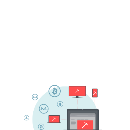
cryptojacking sono stati rilevati su tutte le
principali piattaforme desktop, nonché sui
dispositivi Android. Gran parte di essi
rientra nella classificazione di
applicazioni
potenzialmente indesiderate (Potentially
Unwanted Applications, PUA)
; tuttavia,
alcuni attacchi rilevati rientrano nella più
pericolosa
categoria Trojan
.