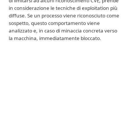
di limitarsi ad alcuni riconoscimenti CVE, prende
in considerazione le tecniche di exploitation più
diffuse. Se un processo viene riconosciuto come
sospetto, questo comportamento viene
analizzato e, in caso di minaccia concreta verso
la macchina, immediatamente bloccato.
Per saperne di più
Mentre la tecnologia di scansione di ESET
respinge i file manipolati e protegge le
comunicazioni dagli attacchi in rete, Exploit
Blocker blocca il processo di exploitation
vero e proprio. La tecnologia viene
continuamente sviluppata per poter
identificare i sempre nuovi tentativi di
attacco.