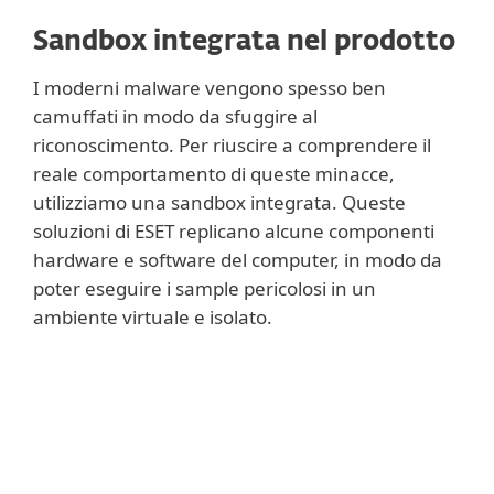
Sandbox integrata nel prodotto
I moderni malware vengono spesso ben
camuffati in modo da sfuggire al
riconoscimento. Per riuscire a comprendere il
reale comportamento di queste minacce,
utilizziamo una sandbox integrata. Queste
soluzioni di ESET replicano alcune componenti
hardware e software del computer, in modo da
poter eseguire i sample pericolosi in un
ambiente virtuale e isolato.
Per saperne di più
Vengono quindi utilizzate delle traduzioni
binarie, in modo che la sandbox integrata
nel prodotto non causi alcuna diminuzione