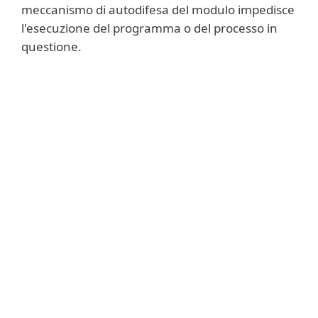
meccanismo di autodifesa del modulo impedisce
l'esecuzione del programma o del processo in
questione.
Per saperne di più
Gli utenti possono, oltre alle regole
predefinite, impostare delle regole
personali. In questo caso sono richieste
conoscenze avanzate delle applicazioni e
dei sistemi operativi.