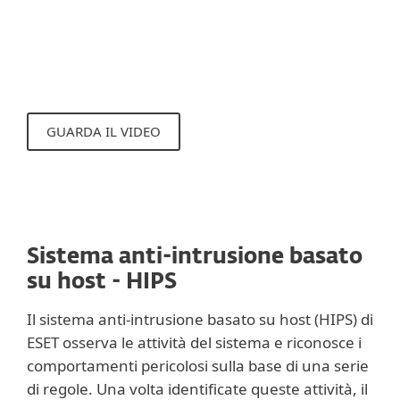
come l'analisi della reputazione, gli utenti
vengono protetti dai contenuti pericolosi
presenti su alcuni siti.
GUARDA IL VIDEO
Sistema anti-intrusione basato
su host - HIPS
Il sistema anti-intrusione basato su host (HIPS) di
ESET osserva le attività del sistema e riconosce i
comportamenti pericolosi sulla base di una serie
di regole. Una volta identificate queste attività, il