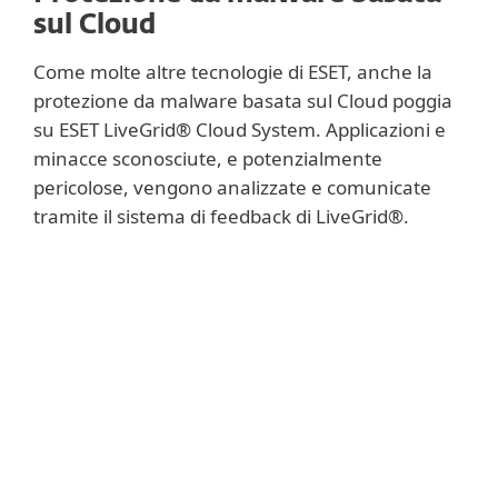
sul Cloud
Come molte altre tecnologie di ESET, anche la
protezione da malware basata sul Cloud poggia
su ESET LiveGrid® Cloud System. Applicazioni e
minacce sconosciute, e potenzialmente
pericolose, vengono analizzate e comunicate
tramite il sistema di feedback di LiveGrid®.
Per saperne di più
I sample vengono raccolti in una sandbox e
analizzati sulla base del loro
comportamento. Se un sample viene
considerato pericoloso, viene
immediatamente creata una firma per il
rilevamento e, ancora prima del successivo