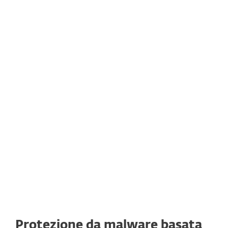
Per saperne di più
ESET Augur lavora senza problemi con altri
meccanismi di difesa come il rilevamento
DNA, la sandbox e l'analisi della memoria,
così come l'estrazione di attributi di
comportamento, in modo da garantire il
massimo tasso di riconoscimento e il
minimo di falsi allarmi.
Protezione da malware basata