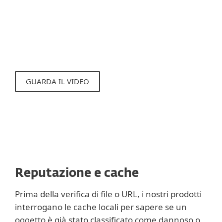
aggiornamento dello strumento di
rilevamento, messa a disposizione del
cliente tramite il sistema di reputazione di
ESET LiveGrid® .
GUARDA IL VIDEO
Reputazione e cache
Prima della verifica di file o URL, i nostri prodotti
interrogano le cache locali per sapere se un
oggetto è già stato classificato come dannoso o