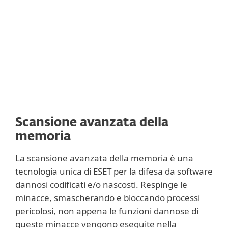
delle prestazioni. Questa tecnologia è una
componente delle nostre soluzioni dal 1995
e viene continuamente ottimizzata.
Scansione avanzata della
memoria
La scansione avanzata della memoria è una
tecnologia unica di ESET per la difesa da software
dannosi codificati e/o nascosti. Respinge le
minacce, smascherando e bloccando processi
pericolosi, non appena le funzioni dannose di
queste minacce vengono eseguite nella