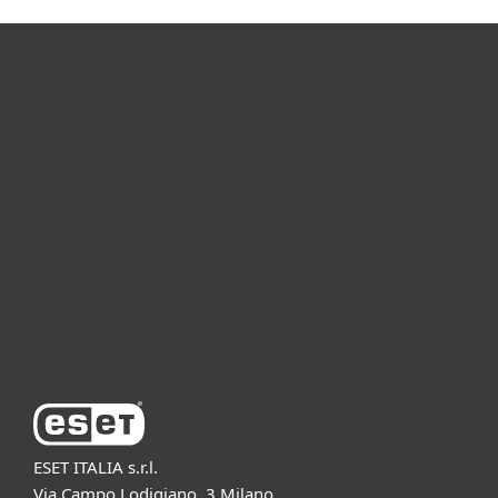
Per privati
Per aziende
Partnership
Supporto
Azienda ESET
ESET ITALIA s.r.l.
Via Campo Lodigiano, 3 Milano