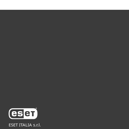
Per privati
Per aziende
Partnership
Supporto
Azienda ESET
ESET ITALIA s.r.l.