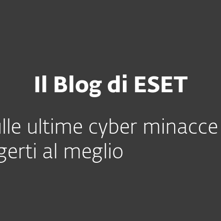
Chi siamo
 History
ESET Blog
a
Contatti
Il Blog di ESET
lle ultime cyber minacce 
erti al meglio