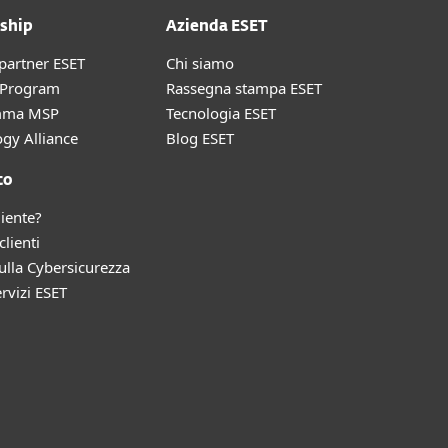
ship
Azienda ESET
partner ESET
Chi siamo
r Program
Rassegna stampa ESET
mma MSP
Tecnologia ESET
gy Alliance
Blog ESET
to
liente?
clienti
lla Cybersicurezza
ervizi ESET