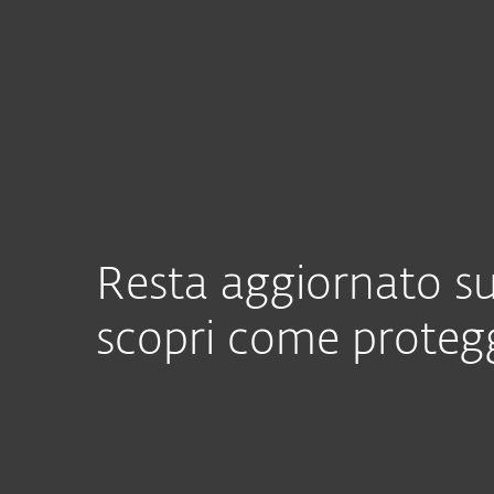
Privati
Aziende
IT
Chi è ESET | Progress. Protected.
Case
Chi Siamo
Rassegna Stamp
Resta aggiornato su
scopri come protegg