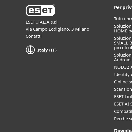
Per priv
Tutti i p
ESET ITALIA s.r.l.
Soluzioni
Via Campo Lodigiano, 3 Milano
HOME per
Contatti
Soluzioni
SMALL B
piccoli uf
Italy (IT)
Soluzioni
Android
NOD32 A
Identity 
Online s
Scansion
ESET Lin
ESET AI S
Compatib
Perchè s
Downloa