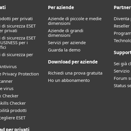
ati
Per aziende
Partner
rodotti per privati
Aziende di piccole e medie
Diventa 
dimensioni
 di sicurezza ESET
Reselle
 privati
Aziende di grandi
Progra
dimensioni
 di sicurezza ESET
Technolo
USINESS per i
Servizi per aziende
fici
Guarda la demo
Suppor
 di sicurezza per
Download per aziende
Sei già c
ntivirus
Servizio 
Richiedi una prova gratuita
e Privacy Protection
Forum su
Ho un abbonamento
canner
Status s
e virus
k Checker
kills Checker
ilità prodotti
cegliere ESET
d per privati