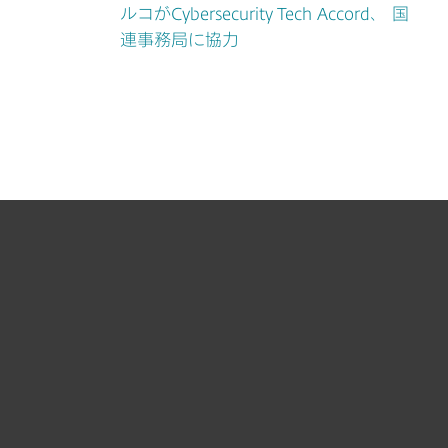
ルコがCybersecurity Tech Accord、 国
連事務局に協力
個人向け製品
法人向け製品
サポート
ESETについて