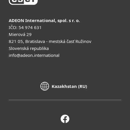
ADEON International, spol. s r. o.
IČO: 54 974 631
Mierová 29
821 05, Bratislava - mestská časť Ružinov
Slovenská republika
info@adeon.international
Kazakhstan (RU)