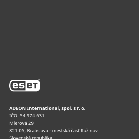
Для бизнеса
Почему ESET
Поддержка
Купить
ADEON International, spol. s r. o.
IČO: 54 974 631
Mierová 29
821 05, Bratislava - mestská časť Ružinov
Slovenská republika