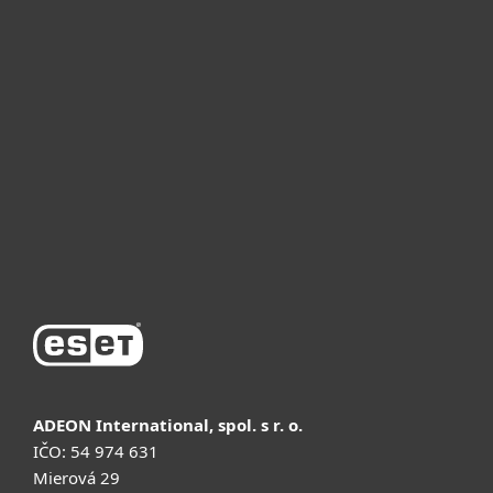
Для дома
Для бизнеса
Почему ESET
Поддержка
Купить
ADEON International, spol. s r. o.
IČO: 54 974 631
Mierová 29