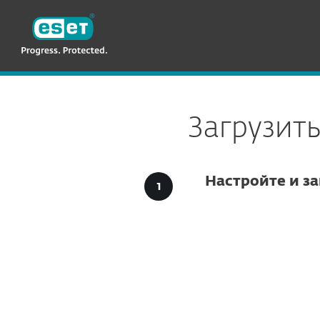
ESET
KZ KZ-RU2
Загрузки для бизнеса
ESET Endpoint
Загрузить
Настройте и за
Параме