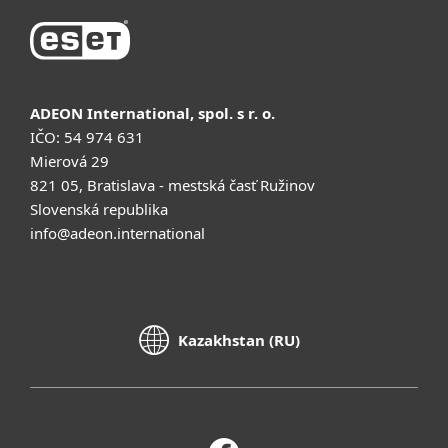
ADEON International, spol. s r. o.
IČO: 54 974 631
Mierová 29
821 05, Bratislava - mestská časť Ružinov
Slovenská republika
info@adeon.international
Kazakhstan (RU)