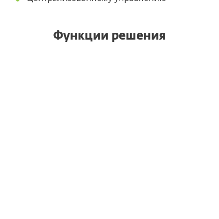
Функции решения
Автоматическое сканирование
Приоритизация на основе
важности
Отчеты и базы данных
Автоматическое и ручное
исправление
Полный обзор сети
Удобное управление