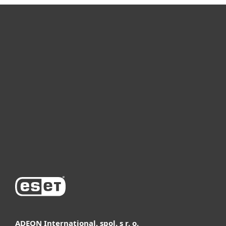
Для дома
Для бизнеса
Почему ESET
Поддержка
Купить
ADEON International, spol. s r. o.