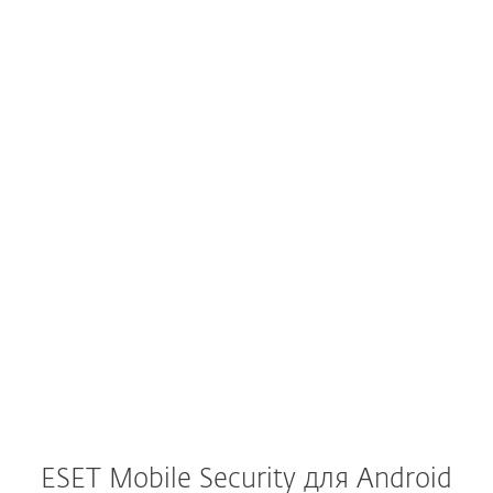
пользователя.
Версия 5.0.25.0
Добавлено: Защита домашней
сети.
Исправлено: незначительные
ошибки.
ESET Mobile Security для Android