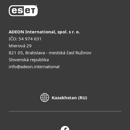
ADEON International, spol. s r. o.
IČO: 54 974 631
Mierová 29
821 05, Bratislava - mestská časť Ružinov
Slovenská republika
info@adeon.international
Kazakhstan (RU)