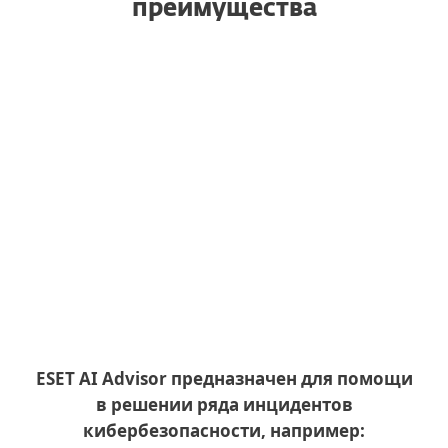
преимущества
Устранение пробелов в знаниях
по кибербезопасности
Более быстрое принятие
решений для критических
инцидентов
Автоматизация повторяющихся
задач
Доступная отчетность
ESET AI Advisor предназначен для помощи
в решении ряда инцидентов
кибербезопасности, например: