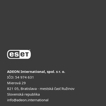
Почему ESET
Поддержка
Купить
ADEON International, spol. s r. o.
IČO: 54 974 631
Mierová 29
821 05, Bratislava - mestská časť Ružinov
Slovenská republika
info@adeon.international