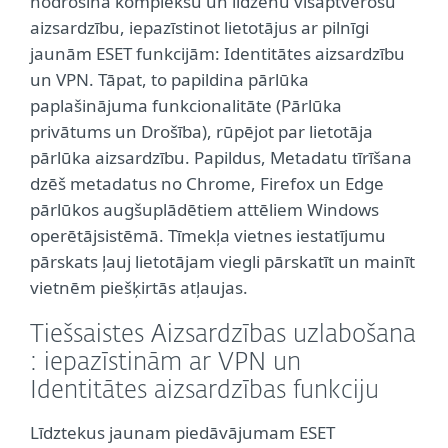
nodrošina kompleksu un līdzenu visaptverošu
aizsardzību, iepazīstinot lietotājus ar pilnīgi
jaunām ESET funkcijām: Identitātes aizsardzību
un VPN. Tāpat, to papildina pārlūka
paplašinājuma funkcionalitāte (Pārlūka
privātums un Drošība), rūpējot par lietotāja
pārlūka aizsardzību. Papildus, Metadatu tīrīšana
dzēš metadatus no Chrome, Firefox un Edge
pārlūkos augšuplādētiem attēliem Windows
operētājsistēmā. Tīmekļa vietnes iestatījumu
pārskats ļauj lietotājam viegli pārskatīt un mainīt
vietnēm piešķirtās atļaujas.
Tiešsaistes Aizsardzības uzlabošana
: iepazīstinām ar VPN un
Identitātes aizsardzības funkciju
Līdztekus jaunam piedāvājumam ESET