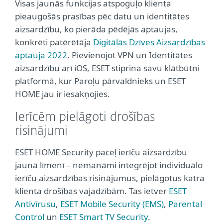
Visas jaunās funkcijas atspoguļo klienta
pieaugošās prasības pēc datu un identitātes
aizsardzību, ko pierāda pēdējās aptaujas,
konkrēti patērētāja
Digitālās Dzīves Aizsardzības
aptauja 2022
. Pievienojot VPN un Identitātes
aizsardzību arī iOS, ESET stiprina savu klātbūtni
platformā, kur Paroļu pārvaldnieks un ESET
HOME jau ir iesakņojies.
Ierīcēm pielāgoti drošības
risinājumi
ESET HOME Security paceļ ierīču aizsardzību
jaunā līmenī – nemanāmi integrējot individuālo
ierīču aizsardzības risinājumus, pielāgotus katra
klienta drošības vajadzībām. Tas ietver
ESET
Antivīrusu
,
ESET Mobile Security (EMS)
,
Parental
Control
un
ESET Smart TV Security
.