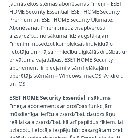
jaunās ekosistēmas abonēšanas līmeņi – ESET
HOME Security Essential, ESET HOME Security
Premium un ESET HOME Security Ultimate.
Abonēšanas līmeņi sniedz visaptverošu
aizsardzību, no sākuma līdz augstākajam
līmenim, nosedzot kompleksas individuālo
lietotāju un mājsaimniecību digitālās drošības un
privātuma vajadzības. ESET HOME Security
abonementi ir pieejami visām lielākajām
operētājsistēmām – Windows, macOS, Android
un iOS.
ESET HOME Security Essential
ir sākuma
līmeņa abonements ar drošības funkcijām
mūsdienīgai ierīču aizsardzībai, daudzslāņu
reāllaika aizsardzībai, kā arī papildus rīkiem, lai
uzlabotu lietotāja iespēju būt pasargātam pret
dažāda veida draudiem. Šajā līmenī ir iekļauti