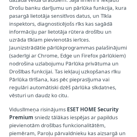
Drošu banku darījumu un pārlūka funkcija, kura
pasargā lietotāja sensitīvos datus, un Tīkla
inspektors, diagnosticējošs rīks kas sagādā
informāciju par lietotāja rūtera drošību un
uzrāda tīklam pievienotās ierīces.
Jaunizstrādātie pārlūkprogrammas palašinājumi
(saderīgi ar Chrome, Edge un Firefox pārlūkiem)
nodrošina uzlabojumu Pārlūka privātuma un
Drošības funkcijai. Tas iekļauj uzkopšanas rīku
Pārlūka tīrīšana, kas pēc pieprasījuma vai
regulāri automātiski dzēš pārlūka sīkdatnes,
vēsturi un daudz ko citu.
Viduslīmeņa risinājums
ESET HOME Security
Premium
sniedz tālākas iespējas ar papildus
pievienotām drošības funkcionalitātēm,
piemēram, Paroļu pārvaldnieku kas aizsargā un