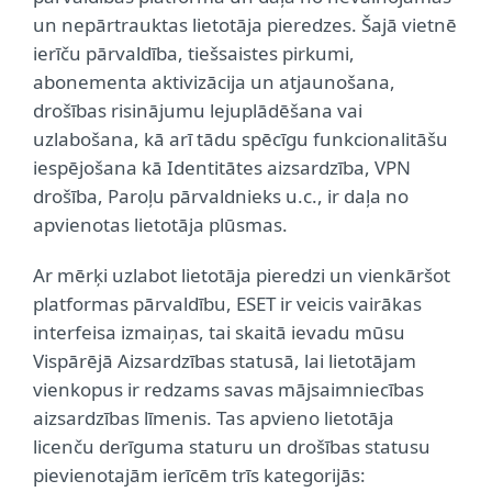
un nepārtrauktas lietotāja pieredzes. Šajā vietnē
ierīču pārvaldība, tiešsaistes pirkumi,
abonementa aktivizācija un atjaunošana,
drošības risinājumu lejuplādēšana vai
uzlabošana, kā arī tādu spēcīgu funkcionalitāšu
iespējošana kā Identitātes aizsardzība, VPN
drošība, Paroļu pārvaldnieks u.c., ir daļa no
apvienotas lietotāja plūsmas.
Ar mērķi uzlabot lietotāja pieredzi un vienkāršot
platformas pārvaldību, ESET ir veicis vairākas
interfeisa izmaiņas, tai skaitā ievadu mūsu
Vispārējā Aizsardzības statusā, lai lietotājam
vienkopus ir redzams savas mājsaimniecības
aizsardzības līmenis. Tas apvieno lietotāja
licenču derīguma staturu un drošības statusu
pievienotajām ierīcēm trīs kategorijās: