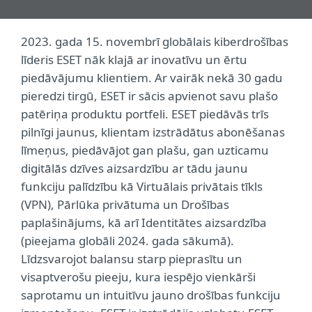
2023. gada 15. novembrī globālais kiberdrošības
līderis ESET nāk klajā ar inovatīvu un ērtu
piedāvājumu klientiem. Ar vairāk nekā 30 gadu
pieredzi tirgū, ESET ir sācis apvienot savu plašo
patēriņa produktu portfeli. ESET piedāvās trīs
pilnīgi jaunus, klientam izstrādātus abonēšanas
līmeņus, piedāvājot gan plašu, gan uzticamu
digitālās dzīves aizsardzību ar tādu jaunu
funkciju palīdzību kā Virtuālais privātais tīkls
(VPN), Pārlūka privātuma un Drošības
paplašinājums, kā arī Identitātes aizsardzība
(pieejama globāli 2024. gada sākumā).
Līdzsvarojot balansu starp pieprasītu un
visaptverošu pieeju, kura iespējo vienkārši
saprotamu un intuitīvu jauno drošības funkciju