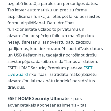
uzglabā lietotāja paroles un personīgos datus.
Tas ietver automātisku un precīzu formu
aizpildīšanas funkciju, ietaupot laiku tiešsaistes
formu aizpildīšanai. Datu drošības
funkcionalitāte uzlabo to privātumu un
aizsardzību ar spēcīgu failu un mainīgo datu
nesēju šifrēšanu lai novērstu datu zādzību
gadījumos, kad tiek nozaudēts portatīvais dators
un USB flešatmiņa, tādējādi nodrošinot drošu
savstarpējo sadarbību un dalīšanos ar datiem.
ESET HOME Security Premium piedāvā
ESET
LiveGuard
rīku, īpaši izstrādātu mākoņbāzētu
aizsardzību lai mazinātu iepriekš neredzētus
draudus.
ESET HOME Security Ultimate
ir pats
advancētākais abonēšanas līmenis – tas