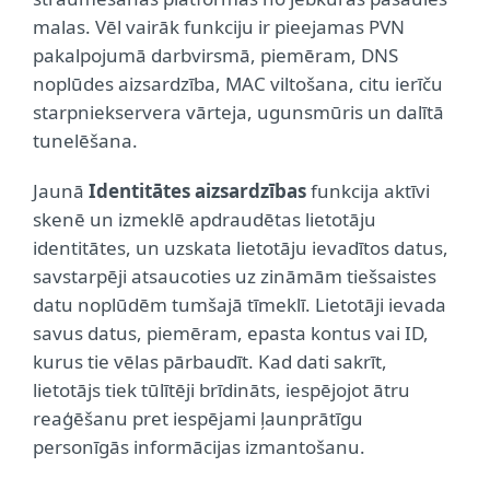
malas. Vēl vairāk funkciju ir pieejamas PVN
pakalpojumā darbvirsmā, piemēram, DNS
noplūdes aizsardzība, MAC viltošana, citu ierīču
starpniekservera vārteja, ugunsmūris un dalītā
tunelēšana.
Jaunā
Identitātes aizsardzības
funkcija aktīvi
skenē un izmeklē apdraudētas lietotāju
identitātes, un uzskata lietotāju ievadītos datus,
savstarpēji atsaucoties uz zināmām tiešsaistes
datu noplūdēm tumšajā tīmeklī. Lietotāji ievada
savus datus, piemēram, epasta kontus vai ID,
kurus tie vēlas pārbaudīt. Kad dati sakrīt,
lietotājs tiek tūlītēji brīdināts, iespējojot ātru
reaģēšanu pret iespējami ļaunprātīgu
personīgās informācijas izmantošanu.