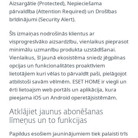
Aizsargātie (Protected), Nepieciešama
pārvaldība (Attention Required) un Drošības
brīdinājumi (Security Alert).
Šīs izmaiņas nodrošinās klientus ar
visprogresīvāko aizsardzību, vienlaikus pieprasot
minimālu uzmanību produkta uzstādīšanai.
Vienlaikus, šī jaunā ekosistēma sniedz jēgpilnas
opcijas un funkcionalitātes proaktīviem
lietotājiem kuri vēlas to pārvaldīt paši, pielāgojot
atbilstoši savām vēlmēm. ESET HOME ir viegli un
ērti lietoajsm web portāls un aplikācija, kura
pieejama iOS un Android operetājsistēmām.
Atklājiet jaunus abonēšanas
līmeņus un to funkcijas
Papildus esošiem jauninājumiem tiek palaisti trīs