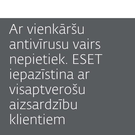
MENU
Ar vienkāršu
antivīrusu vairs
nepietiek. ESET
iepazīstina ar
visaptverošu
aizsardzību
klientiem