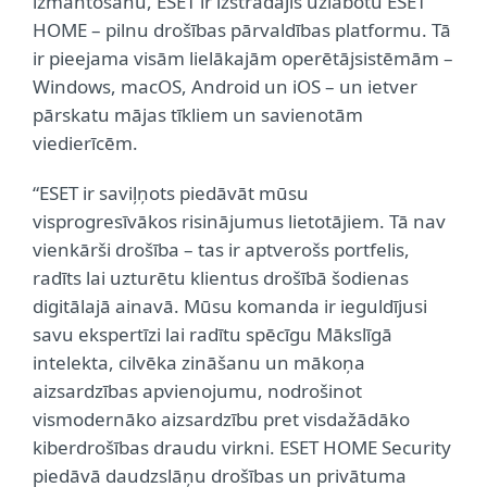
izmantošanu, ESET ir izstrādājis uzlabotu ESET
HOME – pilnu drošības pārvaldības platformu. Tā
ir pieejama visām lielākajām operētājsistēmām –
Windows, macOS, Android un iOS – un ietver
pārskatu mājas tīkliem un savienotām
viedierīcēm.
“ESET ir saviļņots piedāvāt mūsu
visprogresīvākos risinājumus lietotājiem. Tā nav
vienkārši drošība – tas ir aptverošs portfelis,
radīts lai uzturētu klientus drošībā šodienas
digitālajā ainavā. Mūsu komanda ir ieguldījusi
savu ekspertīzi lai radītu spēcīgu Mākslīgā
intelekta, cilvēka zināšanu un mākoņa
aizsardzības apvienojumu, nodrošinot
vismodernāko aizsardzību pret visdažādāko
kiberdrošības draudu virkni. ESET HOME Security
piedāvā daudzslāņu drošības un privātuma