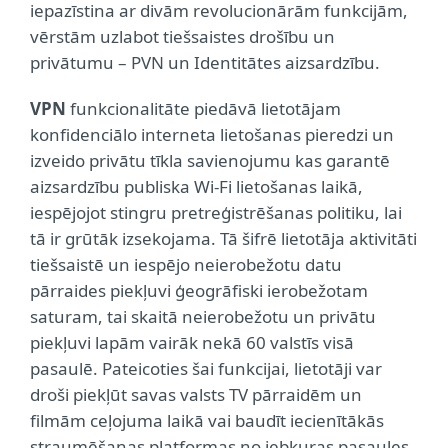
iepazīstina ar divām revolucionārām funkcijām,
vērstām uzlabot tiešsaistes drošību un
privātumu – PVN un Identitātes aizsardzību.
VPN
funkcionalitāte piedāvā lietotājam
konfidenciālo interneta lietošanas pieredzi un
izveido privātu tīkla savienojumu kas garantē
aizsardzību publiska Wi-Fi lietošanas laikā,
iespējojot stingru pretreģistrēšanas politiku, lai
tā ir grūtāk izsekojama. Tā šifrē lietotāja aktivitāti
tiešsaistē un iespējo neierobežotu datu
pārraides piekļuvi ģeogrāfiski ierobežotam
saturam, tai skaitā neierobežotu un privātu
piekļuvi lapām vairāk nekā 60 valstīs visā
pasaulē. Pateicoties šai funkcijai, lietotāji var
droši piekļūt savas valsts TV pārraidēm un
filmām ceļojuma laikā vai baudīt iecienītākās
straumēšanas platformas no jebkuras pasaules