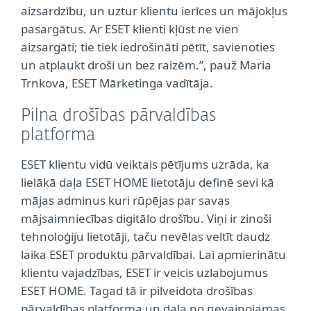
aizsardzību, un uztur klientu ierīces un mājokļus
pasargātus. Ar ESET klienti kļūst ne vien
aizsargāti; tie tiek iedrošināti pētīt, savienoties
un atplaukt droši un bez raizēm.”, pauž Maria
Trnkova, ESET Mārketinga vadītāja.
Pilna drošības pārvaldības
platforma
ESET klientu vidū veiktais pētījums uzrāda, ka
lielākā daļa ESET HOME lietotāju definē sevi kā
mājas adminus kuri rūpējas par savas
mājsaimniecības digitālo drošību. Viņi ir zinoši
tehnoloģiju lietotāji, taču nevēlas veltīt daudz
laika ESET produktu pārvaldībai. Lai apmierinātu
klientu vajadzības, ESET ir veicis uzlabojumus
ESET HOME. Tagad tā ir pilveidota drošības
pārvaldības platforma un daļa no nevainojamas