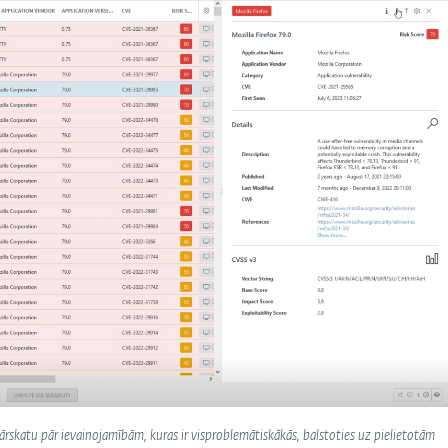
rskatu pār ievainojamībām, kuras ir visproblemātiskākās, balstoties uz pielietotām