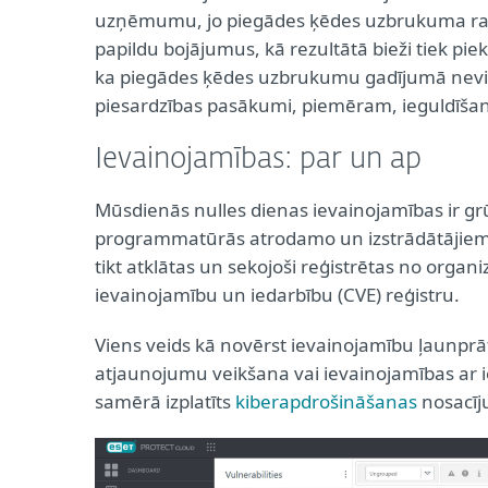
uzņēmumu, jo piegādes ķēdes uzbrukuma rakstu
papildu bojājumus, kā rezultātā bieži tiek pie
ka piegādes ķēdes uzbrukumu gadījumā nevien
piesardzības pasākumi, piemēram, ieguldīšan
Ievainojamības: par un ap
Mūsdienās nulles dienas ievainojamības ir gr
programmatūrās atrodamo un izstrādātājiem 
tikt atklātas un sekojoši reģistrētas no organi
ievainojamību un iedarbību (CVE) reģistru.
Viens veids kā novērst ievainojamību ļaunprā
atjaunojumu veikšana vai ievainojamības ar i
samērā izplatīts
kiberapdrošināšanas
nosacīj