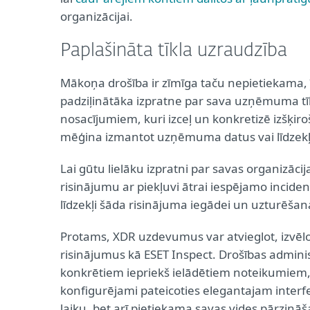
organizācijai.
Paplašināta tīkla uzraudzība
Mākoņa drošība ir zīmīga taču nepietiekama, 
padziļinātāka izpratne par sava uzņēmuma tī
nosacījumiem, kuri izceļ un konkretizē izšķi
mēģina izmantot uzņēmuma datus vai līdzekļ
Lai gūtu lielāku izpratni par savas organizācij
risinājumu ar piekļuvi ātrai iespējamo inci
līdzekļi šāda risinājuma iegādei un uzturēšana
Protams, XDR uzdevumus var atvieglot, izvēl
risinājumus kā ESET Inspect. Drošības administ
konkrētiem iepriekš ielādētiem noteikumiem, 
konfigurējami pateicoties elegantajam interfe
laiku, bet arī pietiekama savas vides pārzinā