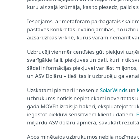
kuru aiz zaļā krūmāja, kas to piesedz, palicis
Iespējams, ar metaforām pārbagātais skaidroj
pastāvēs konkrētas ievainojamības, no uzbru
aizsardzības virknē, kurus varam nemanīt vai 
Uzbrucēji vienmēr centīsies gūt piekļuvi uzņē
svarīgākie faili, piekļuves un dati, kuri ir ti
šādai informācijas piekļuvei var lēst miljono
un ASV Dolāru – tieši tas ir uzbrucēju galvena
Uzskatāmi piemēri ir nesenie
SolarWinds
un
uzbrukums noticis nepietiekami novērtētas un
gada MOVEit izraisīja hakeri, ekspluatējot t
iegūstot piekļuvi sensitīviem klientu datiem.
E
miljardu ASV dolāru apmērā, savukārt rezultāt
Abos minētajos uzbrukumos nebija nozīmes ta