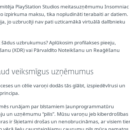
itēja PlayStation Studios meitasuzņēmumu Insomniac
o izpirkuma maksu, tika nopludināti terabaiti ar datiem.
ģija, jo uzbrucēji nav pati uzticamākā virtuālā dalībnieku
st šādus uzbrukumus? Aplūkosim profilakses pieeju,
šanu (XDR) vai Pārvaldīto Noteikšanu un Reaģēšanu
draud veiksmīgus uzņēmumus
ceses un cēlie varoņi dodās tās glābt, izspiedēvīrusi un
principa.
is, mēs runājam par bīstamiem ļaunprogrammatūru
tāju un uzņēmumu “pilis”. Mūsu varoņu jeb kiberdrošības
kuras ir šķietami drošas un nenobrucināmas, ar visiem ti
 vērā lielu caurstaigājamu caurumu pils mūra pamatos,