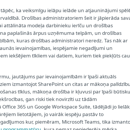
s tāpēc, ka veiksmīgu ielāpu ielāde un atjauninājumi spēl
dībā. Drošības administratoriem šeit ir jāpierāda sav
vai attālināta modeļa darbinieku ierīču un drošības
tošana paplašinās ārpus uzņēmuma telpām, un drošības
bībām, kuras drošības administratori neredz. Tas nāk ar
s jaunās ievainojamības, iespējamie negadījumi un
kiem iekšējiem tīkliem vai datiem, kuriem tiek piekļūts cau
 normu, jautājums par ievainojamībām ir īpaši aktuāls
udziem izmantojot SharePoint un citas ar mākoņa palīdzīb
šanas tīklus, mākoņa drošība ir kļuvusi par īpaši būtisk
ekšrocības, gan riski tiek novirzīti uz tādām
ice 365 un Google Workspace Suite, tādējādi jo lielāk
ējiem lietotājiem, jo vairāk iespēju pastāv to
 gadījumos kur, piemēram, Microsoft Teams, tika izmanto
īgu programmatūru
, kura nemaz nepiederēja mērķa