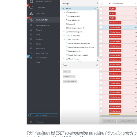
Tādi risinājumi kā ESET Ievainojamību un Ielāpu Pārvaldība sniedz pā