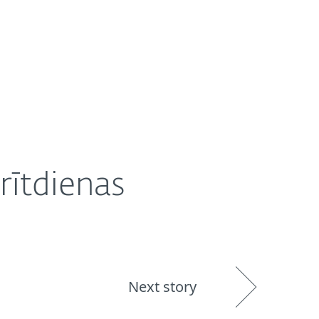
r mums
Partneri
Veikals
Latvia (LV)
rītdienas
Next story