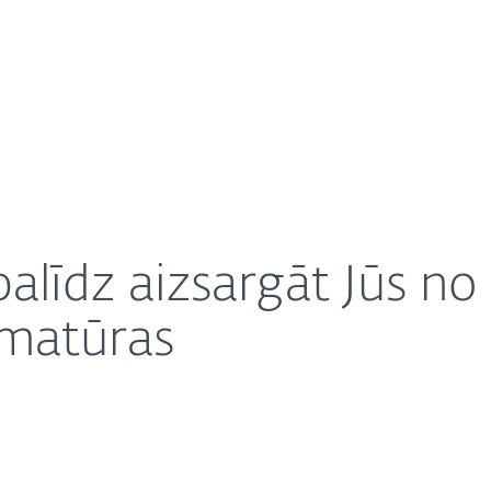
Pa
m
About
 izspiedējprogrammatūras
arjera
Saziņa
īdz aizsargāt Jūs no 
mmatūras