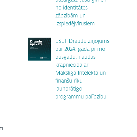
pasargātu Jūsu ģimeni
no identitātes
zādzībām un
izspiedējvīrusiem
ESET Draudu ziņojums
par 2024. gada pirmo
pusgadu: naudas
krāpniecība ar
Mākslīgā Intelekta un
finanšu rīku
ļaunprātīgo
programmu palīdzību
em