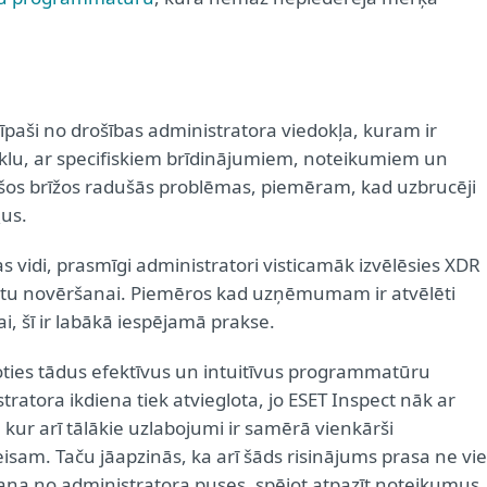
īpaši no drošības administratora viedokļa, kuram ir
klu, ar specifiskiem brīdinājumiem, noteikumiem un
rošos brīžos radušās problēmas, piemēram, kad uzbrucēji
us.
as vidi, prasmīgi administratori visticamāk izvēlēsies XDR
dentu novēršanai. Piemēros kad uzņēmumam ir atvēlēti
i, šī ir labākā iespējamā prakse.
oties tādus efektīvus un intuitīvus programmatūru
ratora ikdiena tiek atvieglota, jo ESET Inspect nāk ar
kur arī tālākie uzlabojumi ir samērā vienkārši
isam. Taču jāapzinās, ka arī šāds risinājums prasa ne vi
šana no administratora puses, spējot atpazīt noteikumus,