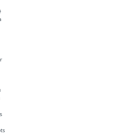
ē
a
r
u
u
s
ts