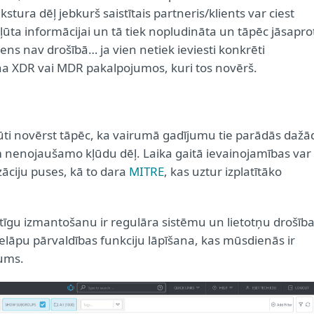
ra dēļ jebkurš saistītais partneris/klients var ciest
kļūta informācijai un tā tiek nopludināta un tāpēc jāsapro
s nav drošībā… ja vien netiek ieviesti konkrēti
a XDR vai MDR pakalpojumos, kuri tos novērš.
ūti novērst tāpēc, ka vairumā gadījumu tie parādās dažā
nenojaušamo kļūdu dēļ. Laika gaitā ievainojamības var
zāciju puses, kā to dara
MITRE
, kas uztur izplatītāko
tīgu izmantošanu ir regulāra sistēmu un lietotņu drošīb
elāpu pārvaldības funkciju lāpīšana, kas mūsdienās ir
ums.