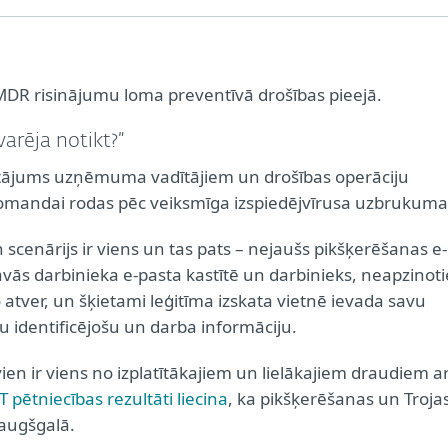
DR risinājumu loma preventīvā drošības pieejā.
varēja notikt?”
tājums uzņēmuma vadītājiem un drošības operāciju
omandai rodas pēc veiksmīga izspiedējvīrusa uzbrukuma
n scenārijs ir viens un tas pats – nejaušs pikšķerēšanas e-
avās darbinieka e-pasta kastītē un darbinieks, neapzinoti
o atver, un šķietami leģitīma izskata vietnē ievada savu
u identificējošu un darba informāciju.
vien ir viens no izplatītākajiem un lielākajiem draudiem a
T pētniecības rezultāti liecina
, ka pikšķerēšanas un Troja
 augšgalā.