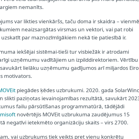
 sargiem nemanīts.
ums var likties vienkāršs, taču doma ir skaidra – vienmē
kumiem neaizsargātas virsmas un vektori, vai pat robi
uzskatīt par maznozīmīgākiem nekā tie patiesībā ir.
muma iekšējai sistēmai-tieši tur visbiežāk ir atrodami
k svarīgi uzņēmumu vadītājiem un izpilddirektoriem. Vērtību
s, savukārt lielāku uzņēmumu gadījumos arī miljardos Eiro
is motivators.
MOVEit
piegādes ķēdes uzbrukumi. 2020. gada SolarWin
 slikti paziņotas ievainojamības rezultātā, savukārt 202
rūkumus failu pārsūtīšanas programmatūrā, tādējādi
misoft
novērtējis MOVEit uzbrukuma zaudējumus 15
ā negatīvi ietekmēto organizāciju skaits – virs 2700.
m, vai uzbrukums tiek veikts pret vienu konkrētu