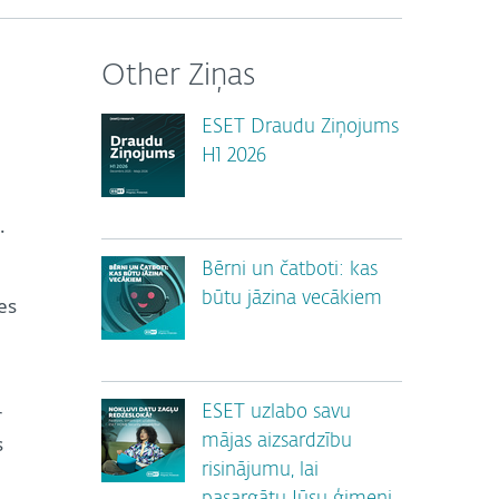
Other Ziņas
ESET Draudu Ziņojums
H1 2026
.
Bērni un čatboti: kas
būtu jāzina vecākiem
es
r
ESET uzlabo savu
s
mājas aizsardzību
risinājumu, lai