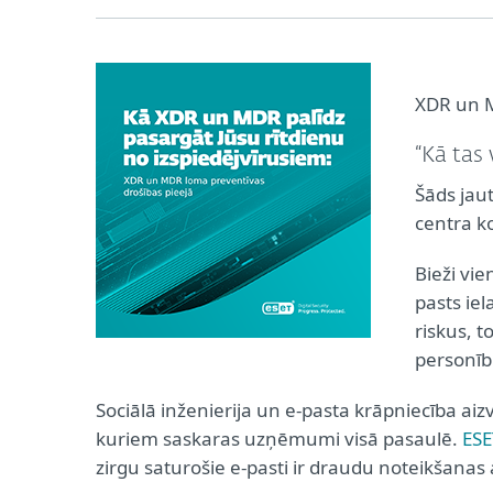
XDR un M
“Kā tas 
Šāds jau
centra k
Bieži vie
pasts iel
riskus, t
personīb
Sociālā inženierija un e-pasta krāpniecība aiz
kuriem saskaras uzņēmumi visā pasaulē.
ESE
zirgu saturošie e-pasti ir draudu noteikšanas