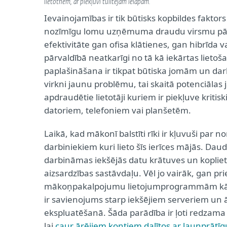
lietotnēm, ar piekļuvi tūlītējam ielāpam.
Ievainojamības ir tik būtisks kopbildes faktor
nozīmīgu lomu uzņēmuma draudu virsmu pārval
efektivitāte gan ofisa klātienes, gan hibrīda 
pārvaldībā neatkarīgi no tā kā iekārtas lie
paplašināšana ir tikpat būtiska jomām un dar
virkni jaunu problēmu, tai skaitā potenciāla
apdraudētie lietotāji kuriem ir piekļuve kritis
datoriem, telefoniem vai planšetēm.
Laikā, kad mākonī balstīti rīki ir kļuvuši par
darbiniekiem kuri lieto šīs ierīces mājās. Da
darbināmas iekšējās datu krātuves un koplieto
aizsardzības sastāvdaļu. Vēl jo vairāk, gan pri
mākoņpakalpojumu lietojumprogrammām kā Off
ir savienojums starp iekšējiem serveriem un ār
ekspluatēšanā. Šāda parādība ir ļoti redzama
lai
caur ārējiem kontiem dalītos ar ļaunprāt