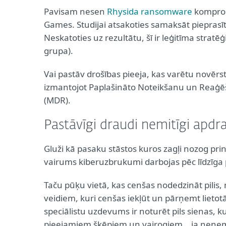
Pavisam nesen
Rhysida ransomware
komprom
Games. Studijai atsakoties samaksāt pieprasīt
Neskatoties uz rezultātu, šī ir leģitīma stratē
grupa).
Vai pastāv drošības pieeja, kas varētu novēr
izmantojot Paplašināto Noteikšanu un Reaģē
(MDR).
Pastāvīgi draudi nemitīgi ap
Gluži kā pasaku stāstos kuros zagļi nozog prin
vairums kiberuzbrukumi darbojas pēc līdzīga 
Taču pūķu vietā, kas cenšas nodedzināt pil
veidiem, kuri cenšas iekļūt un pārņemt lieto
speciālistu uzdevums ir noturēt pils sienas, 
pieejamiem šķēpiem un vairogiem… ja neņem