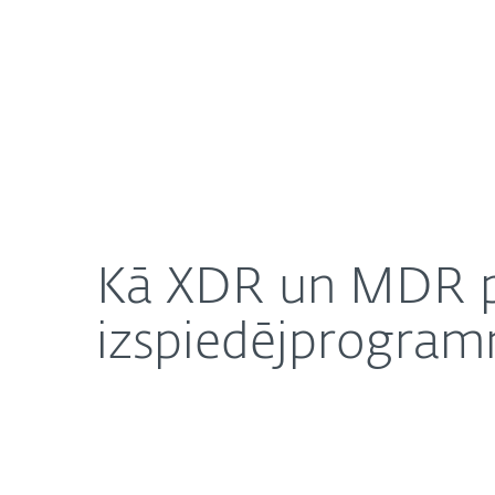
Mājai
Uzņēmuma
Kā XDR un MDR palīdz aizsargāt Jūs no rītdienas
Par ESET
Jaunumi
K
Kā XDR un MDR pal
izspiedējprogra