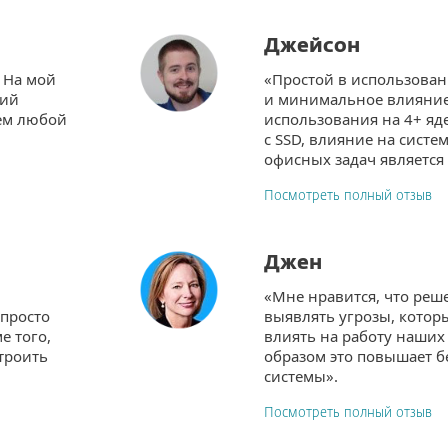
Джейсон
 На мой
«Простой в использова
ций
и минимальное влияние 
ем любой
использования на 4+ яд
с SSD, влияние на систе
офисных задач является
Посмотреть полный отзыв
Джен
«Мне нравится, что реш
 просто
выявлять угрозы, котор
е того,
влиять на работу наших 
строить
образом это повышает б
системы».
Посмотреть полный отзыв