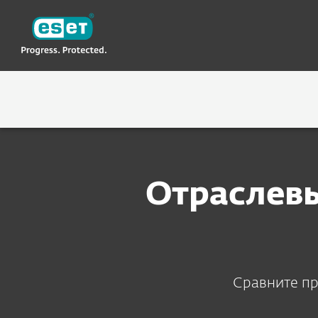
ESET
MD-RU
О компании
Почему ESET
Приз
ПОЧЕМУ ESET
ТЕХНОЛ
Отраслевы
Сравните пр