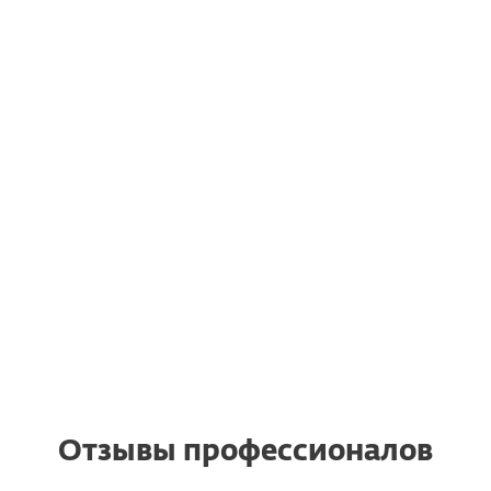
ESET получила самую вы
SET получила награду
награду AV-Comparativ
AV-Comparatives
корпоративные решения.
Отзывы профессионалов