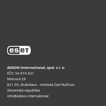
Почему ESET
Поддержка
Купить
ADEON International, spol. s r. o.
IČO: 54 974 631
Mierová 29
821 05, Bratislava - mestská časť Ružinov
Slovenská republika
info@adeon.international