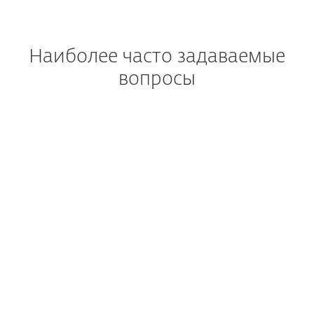
Наиболее часто задаваемые
вопросы
Что такое платформа ESET
PROTECT?
Какие модули есть у
платформы ESET PROTECT?
От каких угроз защитит
платформа ESET PROTECT?
Какие решения предлагает
платформа ESET PROTECT?