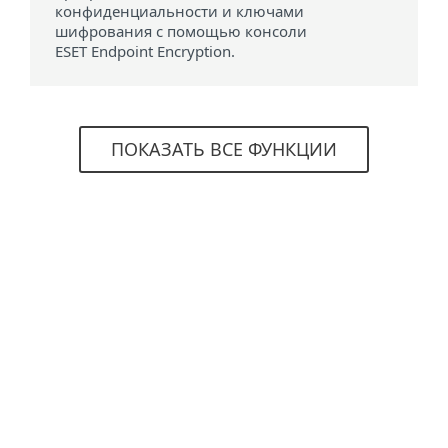
конфиденциальности и ключами
шифрования с помощью консоли
ESET Endpoint Encryption.
ПОКАЗАТЬ ВСЕ ФУНКЦИИ
Системные требования
Поддержка операционных
систем
Сервер:
Windows 11, 10, 8.1, 8, 7, macOS
10.14 (Mojave) и выше
Сервер:
Windows Server 2022, 2019, 2016,