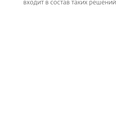
входит в состав таких решений
Ведущее решение
для защиты
от программ-вымогателей
и «0-дневных» угроз.
ПОДРОБНЕЕ
Компоненты: