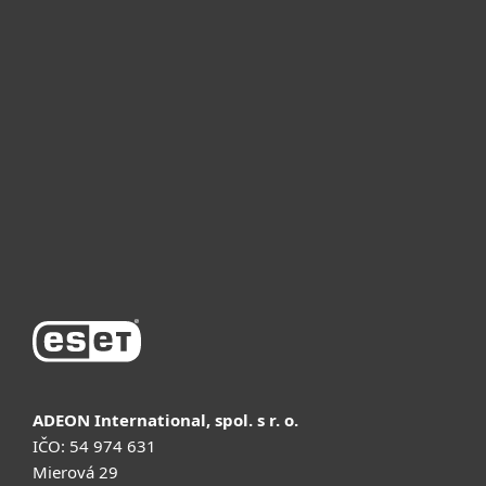
Для дома
Для бизнеса
Почему ESET
Поддержка
Купить
ADEON International, spol. s r. o.
IČO: 54 974 631
Mierová 29