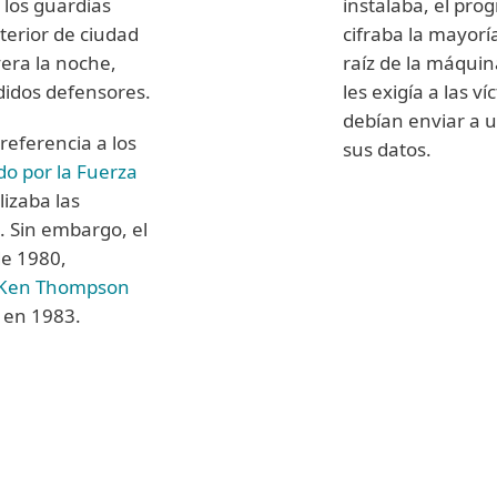
 los guardias
instalaba, el pro
terior de ciudad
cifraba la mayorí
yera la noche,
raíz de la máquin
ndidos defensores.
les exigía a las v
debían enviar a 
referencia a los
sus datos.
do por la Fuerza
izaba las
Seguir ley
. Sin embargo, el
de 1980,
Otro ejemplo d
 Ken Thompson
FinFisher
(tamb
 en 1983.
amplia capacid
las cámaras Web
pulsaciones del
desarrolladore
para oficiales
utilizado por 
verdadero propó