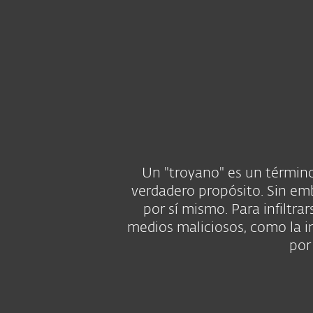
Para el Hogar
Para Empr
MX AR CO CL PE
Troyano
Protección para el Hogar
De
Un "troyano" es un término
verdadero propósito. Sin emba
por sí mismo. Para infiltra
medios maliciosos, como la i
por