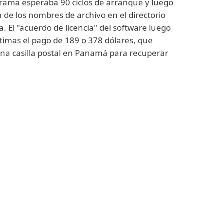
grama esperaba 90 ciclos de arranque y luego
a de los nombres de archivo en el directorio
a. El "acuerdo de licencia" del software luego
íctimas el pago de 189 o 378 dólares, que
una casilla postal en Panamá para recuperar
endo
e un troyano es el notable spyware
ién llamado FinSpy). Se lo conoce por su
ad de espionaje y por usar indebidamente
 y los micrófonos, registrar las
 teclado y extraer archivos. Sus
s lo comercializan como una herramienta
 de seguridad, pero se cree que también fue
regímenes opresivos. Para ocultar su
sito, FinFisher usa varios disfraces. En