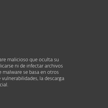
Acerca de
Blog
Tienda
México
Cliente existente
are malicioso que oculta su
icarse ni de infectar archivos
 de malware se basa en otros
vulnerabilidades, la descarga
ial.