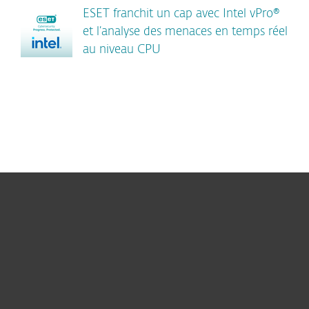
ESET franchit un cap avec Intel vPro®
et l’analyse des menaces en temps réel
au niveau CPU
Particuliers
Professionnels
Partenariat