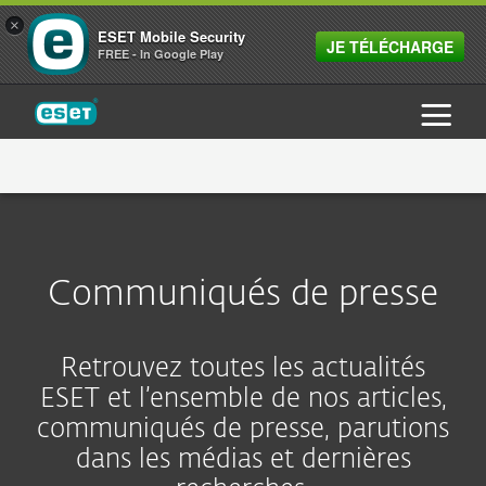
×
ESET Mobile Security
JE TÉLÉCHARGE
FREE - In Google Play
ESET
A PROPOS D'ESET
POURQUOI ESET ?
RÉCOMPENSES
Communiqués de presse
TECHNOLOGIE
TÉMOIGNAGES
LES AVANTAGES DE LA PROTÉCTION
MULTICOUCHE
HISTOIRE
RÉDACTION
Retrouvez toutes les actualités
RÉCOMPENSES ET CERTIFICATIONS
ESET et l’ensemble de nos articles,
CONTACT
COMMUNIQUÉS DE PRESSE
communiqués de presse, parutions
RECONNAISSANCES ET RÉCOMPENSES D'ESET
dans les médias et dernières