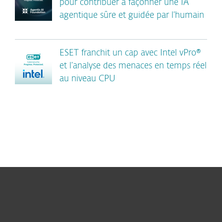
pour contribuer à façonner une IA
agentique sûre et guidée par l’humain
ESET franchit un cap avec Intel vPro®
et l’analyse des menaces en temps réel
au niveau CPU
Particuliers