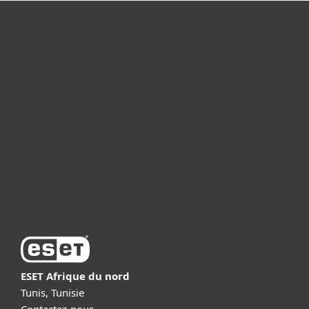
Particuliers
Professionnels
Partenariat
Support
À propos d’ESET
ESET Afrique du nord
Tunis, Tunisie
Contactez-nous