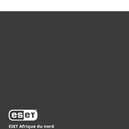
Particuliers
Professionnels
Partenariat
Support
À propos d’ESET
ESET Afrique du nord