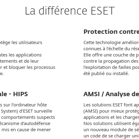
La différence ESET
Protection contre
ège les utilisateurs
Cette technologie améliore
connues à l’échelle du rés
utes les applications
Elle offre une couche de 
tements et de leur
contre la propagation des
er et bloquer les processus
l’exploitation de failles p
e.
été publié ou installé.
e - HIPS
AMSI / Analyse de
 sur l’ordinateur hôte
Les solutions ESET font ap
 System) d’ESET surveille
(AMSI) pour mieux protéger
les comportements suspects
applications et les charge
mécanisme d’autodéfense
Nos solutions utilisent ég
 mis en cause de mener
un nouveau module de séc
un code de se charger uniq