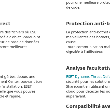
pour une meilleure protect
de code.
irect
Protection anti-
re des fichiers où ESET
La protection anti-botnet
odèle d'objet SharePoint
malveillantes des botnets,
rveur de base de données
cause.
ncore meilleures.
Toute communication malv
signalée à l’utilisateur.
Analyse facultat
ont gérées depuis une
ESET Dynamic Threat Def
ent Center, pouvant être
sécurité pour les solution
l’installation, ESET
Sharepoint en utilisant u
elle que vous pouvez
cloud pour détecter les n
le et rapide.
auparavant.
Compatibilité av