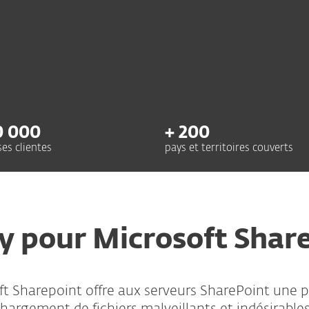
0
000
+
200
ses clientes
pays et territoires couverts
y pour Microsoft Shar
ft Sharepoint offre aux serveurs SharePoint une p