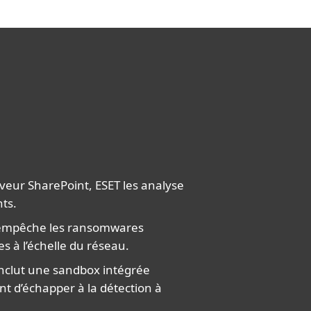
rveur SharePoint, ESET les analyse
nts.
u empêche les ransomwares
es à l’échelle du réseau.
nclut une sandbox intégrée
nt d’échapper à la détection à