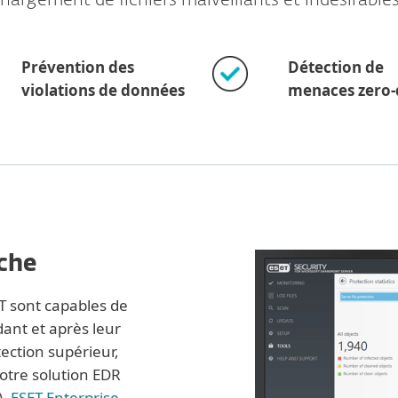
hargement de fichiers malveillants et indésirable
Prévention des
Détection de
violations de données
menaces zero-
che
ET sont capables de
ant et après leur
ection supérieur,
otre solution EDR
),
ESET Enterprise