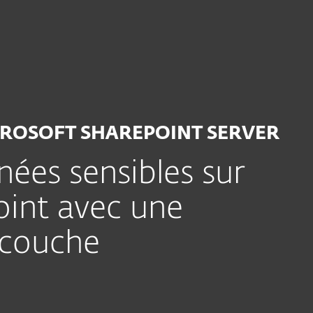
osoft Sharepoint Server
CROSOFT SHAREPOINT SERVER
ées sensibles sur
oint avec une
icouche