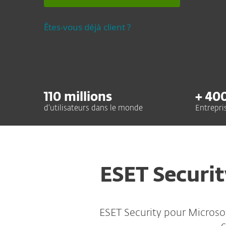
Êtes-vous déjà client ?
110
millions
+
40
d’utilisateurs dans le monde
Entrepri
ESET Securit
ESET Security pour Microso