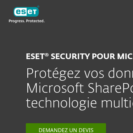
ESET
NA
Business
Server Security
ES Micr
ESET® SECURITY POUR MI
Protégez vos donn
Microsoft ShareP
technologie mult
DEMANDEZ UN DEVIS