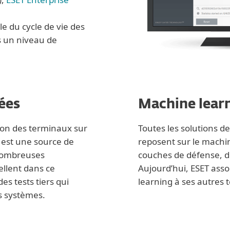
e du cycle de vie des
ns un niveau de
ées
Machine lear
tion des terminaux sur
Toutes les solutions d
 est une source de
reposent sur le machin
nombreuses
couches de défense, d
ellent dans ce
Aujourd’hui, ESET ass
s tests tiers qui
learning à ses autres 
es systèmes.