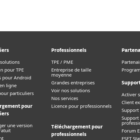
iers
Professionnels
Partena
 solutions
TPE / PME
Partenai
on pour TPE
Entreprise de taille
Progra
moyenne
s pour Android
Grandes entreprises
Suppor
en ligne
Voir nos solutions
our particuliers
Activer s
Nos services
Client ex
Licence pour professionnels
rgement pour
Support 
iers
Support
professi
ger une version
Téléchargement pour
ratuit
Forum E
professionnels
nt
ESET Sta