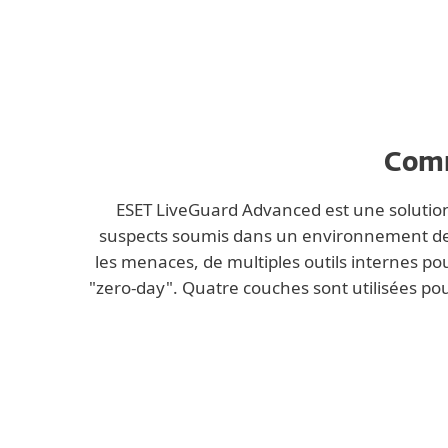
Personnalisation sur mesure
Soumission manuelle
Comm
ESET LiveGuard Advanced est une solution
suspects soumis dans un environnement de t
les menaces, de multiples outils internes po
"zero-day". Quatre couches sont utilisées pour 