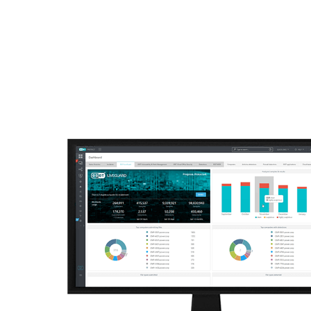
ESET
NA
Business
Off canvas - advanced threa