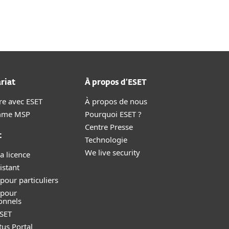
riat
À propos d’ESET
re avec ESET
À propos de nous
mme MSP
Pourquoi ESET ?
Centre Presse
t
Technologie
We live security
a licence
istant
pour particuliers
 pour
onnels
SET
tus Portal