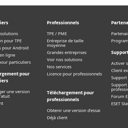
iers
Professionnels
Partena
 solutions
TPE / PME
Partenai
on pour TPE
Entreprise de taille
Progra
moyenne
s pour Android
Grandes entreprises
Suppor
en ligne
Voir nos solutions
our particuliers
Activer s
Nos services
Client ex
Licence pour professionnels
rgement pour
Support 
iers
Support
professi
ger une version
Téléchargement pour
ratuit
Forum E
professionnels
nt
ESET Sta
Obtenir une version d’essai
Déjà client