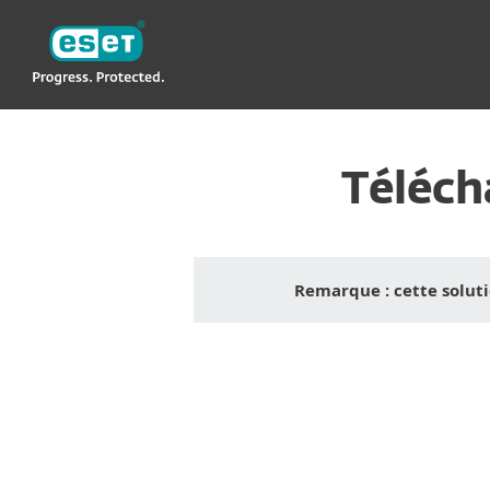
ESET
NA
Particuliers
ESET Cyber Security Pro
Téléch
Remarque : cette soluti
Configu