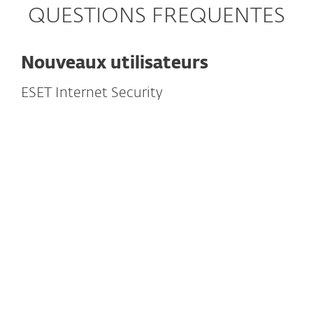
QUESTIONS FREQUENTES
Nouveaux utilisateurs
ESET Internet Security
Puis-je activer ma licence ESET
Internet Security sur Windows, Mac
ou Android ?
Oui.
Vous pouvez installer ESET Cyber Security
Pro ou ESET Cyber Security sur votre
MacBook Pro. Vous pouvez choisir soit ESET
Internet Security soit ESET NOD32 Antivirus
pour votre PC Windows. ESET Mobile