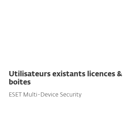
Une seule licence d'ESET Internet Security
peut couvrir jusqu'à cinq postes. Vous
choisissez le nombre de postes lors de la
première étape du processus d'achat. Vous
pouvez facilement gérer l'utilisation des
licences via notre gestionnaire de licences
sur le portail
my.eset.com
.
Utilisateurs existants licences &
boites
ESET Multi-Device Security
Je possède une licence ou une boite
non activée EMDS, ma clé est-elle
encore valable?