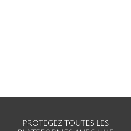
Vous devez suivre le processus
d'installation qui se trouve à l'intérieur de la
boite ou vous rendre sur notre site de
téléchargement :
www.eset.com/na/download
et choisir les
produits que vous voulez installer. Vous
pouvez ensuite les télécharger et les
activer avec la clé de licence qui se trouve
dans votre boîte de vente au détail.
PROTEGEZ TOUTES LES