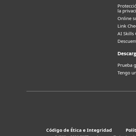
Protecci
la privac
Online s
Link Che
AI Skills
Descuent
Descarg
Prueba g
Tengo un
Código de Ética e Integridad
Polí