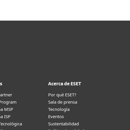
Elija otra versión
s
Acerca de ESET
artner
Por qué ESET?
 Program
Sala de prensa
ma MSP
Tecnología
a ISP
Eventos
Tecnológica
Sustentabilidad