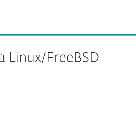
Acerca de
Blog
Tienda
Perú
Ventas corporativas
Cliente existente
a Linux/FreeBSD
Documentación
Opciones de
descarga
Volver a la descarga simple