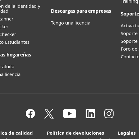
Trainin
ón de la identidad y
idad
Descargas para empresas
Soport
canner
Tengo una licencia
Activa tu
cker
Soporte
 Checker
Soporte
o Estudiantes
Foro de
as hogareñas
Contact
ratuita
a licencia
tica de calidad
Política de devoluciones
Legales