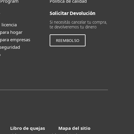
g Program
Política de calidad
e
Solicitar Devolución
Si necesitás cancelar tu compra,
 licencia
te devolveremos tu dinero
 para hogar
 para empresas
REEMBOLSO
 seguridad
o
Libro de quejas
Mapa del sitio