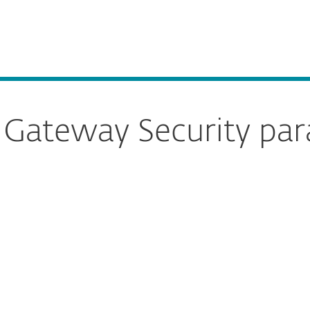
esas
Para Partners
eBSD
Servicios
¿Por qué ESET?
 Gateway Security par
re la descarga
DESCARGAR