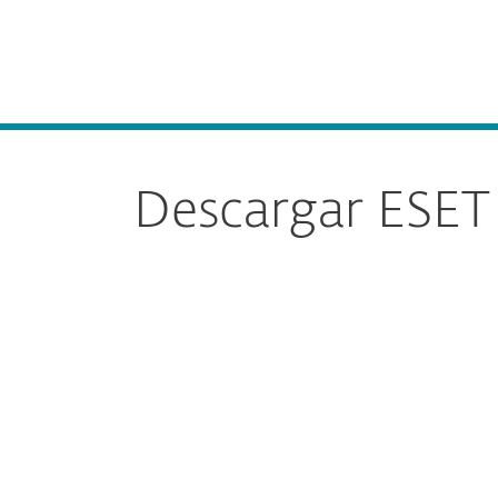
Para el Hogar
Para Empr
Descargar ESET Gateway Security para Linux/Fre
Plataforma
Soluciones
Descargar ESET
Configu