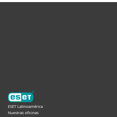
Hogar
Empresas
Partners
Soporte
Acerca de ESET
ESET Latinoamérica
Nuestras oficinas