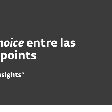
Acerca de
Blog
Tienda
Perú
Ventas corporativas
Cliente existente
hoice
entre las
dpoints
nsights*