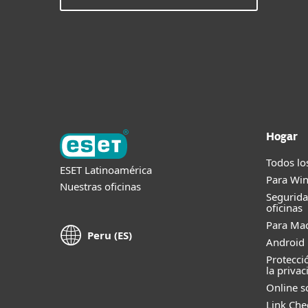
Hogar
Todos lo
ESET Latinoamérica
Para Wi
Nuestras oficinas
Segurid
oficinas
Para Ma
Peru (ES)
Android 
Protecci
la privac
Online s
Link Che