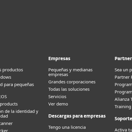
Empresas
Partner
s productos
Pequeñas y medianas
Sea un p
empresas
ndows
Partner
Grandes corporaciones
ad para pequeñas
Progra
Todas las soluciones
Program
cOS
Servicios
Alianza 
products
Ver demo
Trainin
ón de la identidad y
idad
Descargas para empresas
Soport
canner
Tengo una licencia
Activa tu
cker