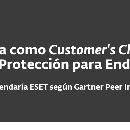
esas
Para Partners
Servicios
¿Por qué ESET?
da como
Customer's C
Protección para En
mendaría ESET según Gartner Peer I