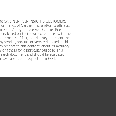
nd the GARTNER PEER INSIGHTS CUSTOMERS’
marks, of Gartner, Inc. and/or its affiliates
ission. All rights reserved. Gartner Peer
 users based on their own experiences with the
statements of fact, nor do they represent the
any vendor, product or service depicted in this
h respect to this content, about its accuracy
 or fitness for a particular purpose. This
research document and should be evaluated in
s available upon request from ESET.