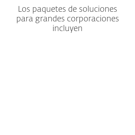
Los paquetes de soluciones
para grandes corporaciones
incluyen
Autenticación en dos fases
ESET Secure Authentication
previene las
violaciones de la seguridad mediante la
validación de las identidades de los
usuarios para los sistemas comúnmente
utilizados, tales como redes VPN,
Escritorio remoto, Outlook Web Access y
más.