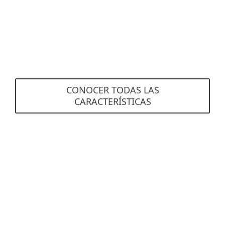
momento
Permite aumentar la cantidad de dispositivos
cubiertos por la licencia en cualquier momento.
CONOCER TODAS LAS
CARACTERÍSTICAS
Requisitos del sistema
Sistemas operativos compatibles:
Microsoft Windows 7, 8, 8.1, 10, 11
macOS 10.14 (Mojave) y posterior