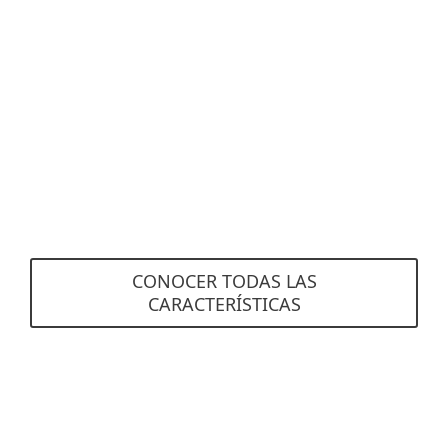
No se requiere un hardware especial
Los costos de ESET Secure Authentication están
integrados, por lo que no se requiere ningun
hardware dedicado.
CONOCER TODAS LAS
CARACTERÍSTICAS
Requisitos del sistema