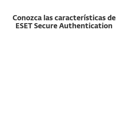
Conozca las características de
ESET Secure Authentication
Doble autenticación sencilla
El usuario debe contestar un mensaje enviado a
su teléfono. Es compatible con dispositivos iOS y
Android, y para todas las plataformas y
servicios.