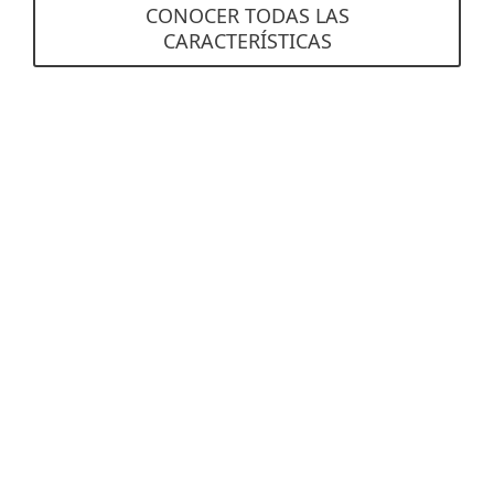
CONOCER TODAS LAS
CARACTERÍSTICAS
Requisitos del sistema
Sistemas operativos compatibles
Cliente OS:
Windows 11, 10, 8.1, 8, 7,
macOS 10.14 (Mojave) y posterior
Servidor OS:
Windows Server 2022, 2019,
2016, 2012 R2, 2012, 2008 R2, 2008