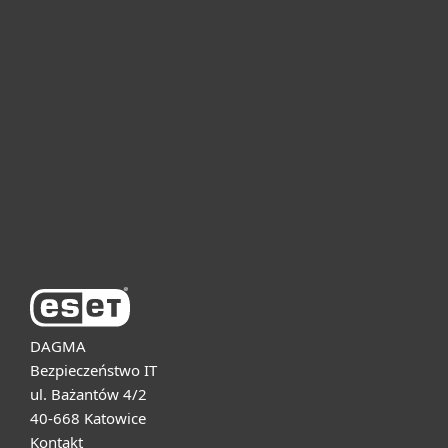
Dla domu i mikrofirm
Dla biznesu
Pomoc
O firmie ESET
DAGMA
Bezpieczeństwo IT
ul. Bażantów 4/2
40-668 Katowice
Kontakt