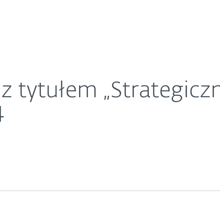
O ESET
a” w raporcie EPR 2024
ariera
Kontakt
z tytułem „Strategicz
4