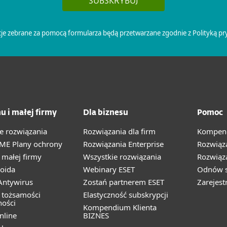
u i małej firmy
Dla biznesu
Pomoc
e rozwiązania
Rozwiązania dla firm
Kompend
ME Plany ochrony
Rozwiązania Enterprise
Rozwiąz
małej firmy
Wszystkie rozwiązania
Rozwiąza
oida
Webinary ESET
Odnów s
ntywirus
Zostań partnerem ESET
Zarejest
 tożsamości
Elastyczność subskrypcji
ności
Kompendium Klienta
nline
BIZNES