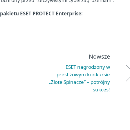
 ochrony przed rzeczywistymi cyberzagrożeniami.
t pakietu ESET PROTECT Enterprise:
Nowsze
ESET nagrodzony w
prestiżowym konkursie
„Złote Spinacze” – potrójny
sukces!