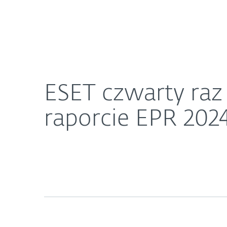
Dla Domu
Dla Biznesu
ESET czwarty raz z tytułem „Strategicznego Lider
O ESET
Newsroom
K
ESET czwarty raz 
raporcie EPR 202