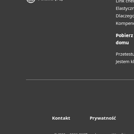
Link che
Elastycz
Dlaczego
Kompend
Pobierz
domu
Przetest
Jestem k
Kontakt
Prywatność