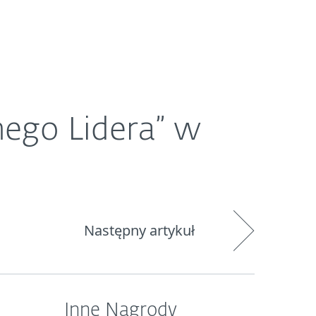
O ESET
Newsroom
Kraj
nego Lidera” w
Następny artykuł
Inne Nagrody