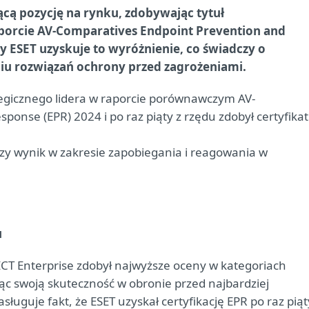
cą pozycję na rynku, zdobywając tytuł
porcie AV-Comparatives Endpoint Prevention and
dy ESET uzyskuje to wyróżnienie, co świadczy o
u rozwiązań ochrony przed zagrożeniami.
ategicznego lidera w raporcie porównawczym AV-
onse (EPR) 2024 i po raz piąty z rzędu zdobył certyfikat
zy wynik w zakresie zapobiegania i reagowania w
u
CT Enterprise zdobył najwyższe oceny w kategoriach
jąc swoją skuteczność w obronie przed najbardziej
guje fakt, że ESET uzyskał certyfikację EPR po raz piąt