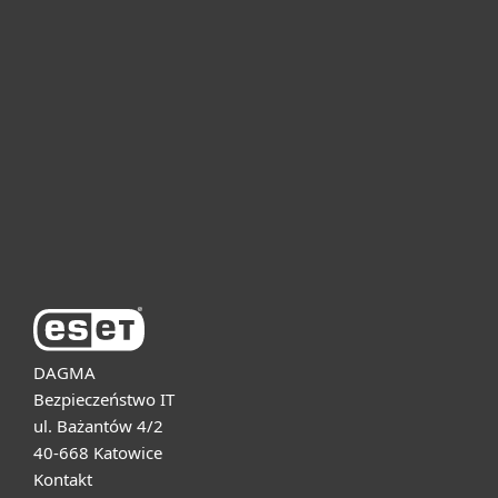
Dla domu i mikrofirm
Dla biznesu
Pomoc
O firmie ESET
DAGMA
Bezpieczeństwo IT
ul. Bażantów 4/2
40-668 Katowice
Kontakt