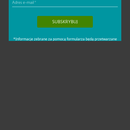
Dla domu i mikrofirm
Dla biznesu
Pomoc
O firmie ESET