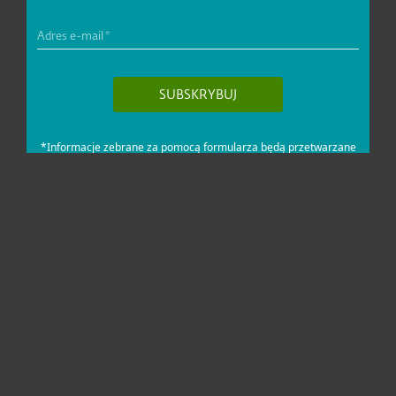
Dla domu i mikrofirm
Dla biznesu
Pomoc
O firmie ESET