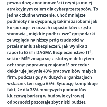
pewną dozę anonimowości i czyni ją mniej
atrakcyjnym celem dla cyberprzestępców. To
jednak złudne wrażenie. Choć mniejsze
podmioty nie dysponują takimi zasobami jak
korporacje, w oczach napastników często
stanowią „miękkie podbrzusze” gospodarki
ze względu na niższy próg trudności w
przełamaniu zabezpieczeń. Jak wynika z
1
raportu ESET i DAGMA Bezpieczeństwo IT
,
sektor MŚP zmaga się z istotnym deficytem
ochrony: poprawną znajomość procedur
deklaruje jedynie 43% pracowników małych
firm, podczas gdy w dużych organizacjach
wskaźnik ten sięga 65%. Sytuację komplikuje
fakt, że dla 38% mniejszych podmiotów
kluczową barierą w budowie cyfrowej
odporności pozostaje zbyt niski budżet.