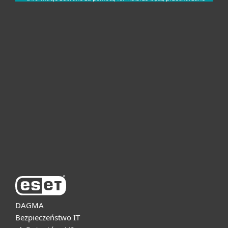
Dla domu i mikrofirm
Dla biznesu
Pomoc
O firmie ESET
DAGMA
Bezpieczeństwo IT