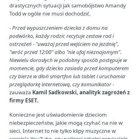
drastycznych sytuacji jak samobójstwo Amandy
Todd w ogóle nie musi dochodzić.
-
Przed wypuszczeniem dziecka z domu na
podwórko, każdy rodzic recytuje zestaw rad i
ostrzeżeń - "uważaj przed wejściem na jezdnię",
"wróć przed 12:00" albo "nie ufaj nieznajomym".
Niewielu dorosłych w podobny sposób postępuje w
momencie, gdy dziecko zasiada przed komputerem
czy bierze w dłoń smartfon lub tablet i uruchamia
przeglądarkę internetową, czy komunikator
-
zauważa
Kamil Sadkowski, analityk zagrożeń z
firmy ESET.
Konieczne jest uświadomienie dzieciom
niebezpieczeństw, jakie mogą czyhać na nie w
sieci. Internet to nie tylko klipy muzyczne w
serwisie YouTube, czy najlepsi szkolni przyjaciele