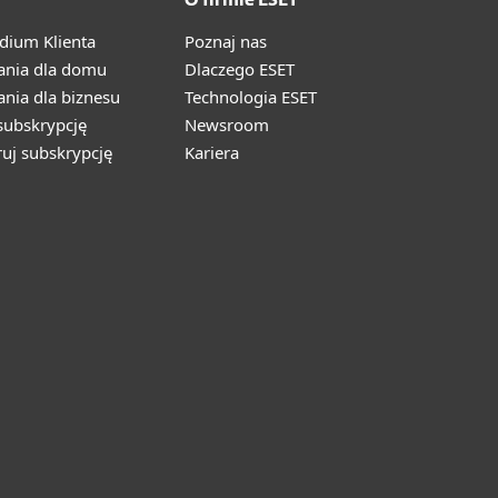
O firmie ESET
ium Klienta
Poznaj nas
ania dla domu
Dlaczego ESET
nia dla biznesu
Technologia ESET
ubskrypcję
Newsroom
ruj subskrypcję
Kariera