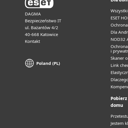
Dla dom
Wszystki
DAGMA
ESET HO
Bezpieczeństwo IT
Ochrona 
ul. Bażantów 4/2
Dla Andr
40-668 Katowice
NOD32 A
Kontakt
Ochrona
i prywat
Skaner o
Poland (PL)
Link che
Elastycz
Dlaczego
Kompend
Pobierz
domu
Przetest
Jestem k