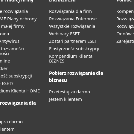
u i małej firmy
Dla biznesu
Pomoc
e rozwiązania
Rozwiązania dla firm
Kompend
ME Plany ochrony
Rozwiązania Enterprise
Rozwiąz
małej firmy
Wszystkie rozwiązania
Rozwiąza
oida
Webinary ESET
Odnów s
ntywirus
Zostań partnerem ESET
Zarejest
 tożsamości
Elastyczność subskrypcji
ności
Kompendium Klienta
nline
BIZNES
cker
Pobierz rozwiązania dla
ność subskrypcji
biznesu
 ESET?
ium Klienta HOME
Przetestuj za darmo
Jestem klientem
 rozwiązania dla
uj za darmo
lientem