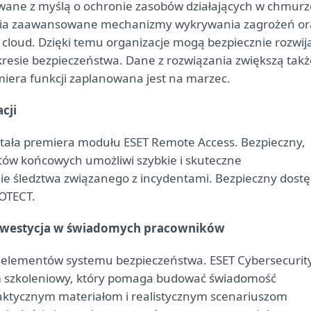
towane z myślą o ochronie zasobów działających w chmurz
wnia zaawansowane mechanizmy wykrywania zagrożeń or
cloud. Dzięki temu organizacje mogą bezpiecznie rozwij
resie bezpieczeństwa. Dane z rozwiązania zwiększą takż
miera funkcji zaplanowana jest na marzec.
cji
tała premiera modułu ESET Remote Access. Bezpieczny,
tów końcowych umożliwi szybkie i skuteczne
e śledztwa związanego z incydentami. Bezpieczny dost
ROTECT.
 inwestycja w świadomych pracowników
h elementów systemu bezpieczeństwa. ESET Cybersecurit
m szkoleniowy, który pomaga budować świadomość
aktycznym materiałom i realistycznym scenariuszom