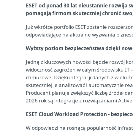
ESET od ponad 30 lat nieustannie rozwija 
pomagają firmom skuteczniej chronić swoj
Już wkrótce portfolio ESET zostanie rozszerzo
odpowiadające na aktualne wyzwania bizneso
Wyższy poziom bezpieczeństwa dzięki now
Jedną z kluczowych nowości będzie rozwój kon
widoczność zagrożeń w całym środowisku IT – o
chmurowe. Dzięki integracji danych z wielu ź
skuteczniej je analizować i automatycznie re
Producent planuje zwiększyć liczbę źródeł da
2026 rok są integracje z rozwiązaniami Active
ESET Cloud Workload Protection - bezpie
W odpowiedzi na rosnącą popularność infras