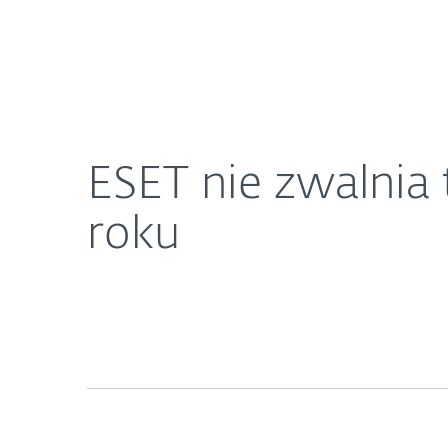
Dla Domu
Dla Biznesu
ESET nie zwalnia tempa - nowości i premiery w 2
O ESET
Newsroom
K
ESET nie zwalnia
roku