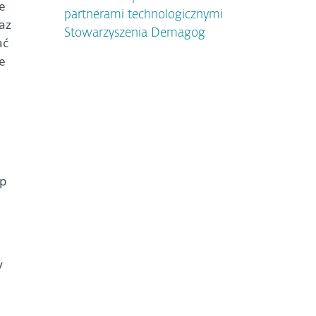
e
partnerami technologicznymi
az
Stowarzyszenia Demagog
ać
e
ęp
y