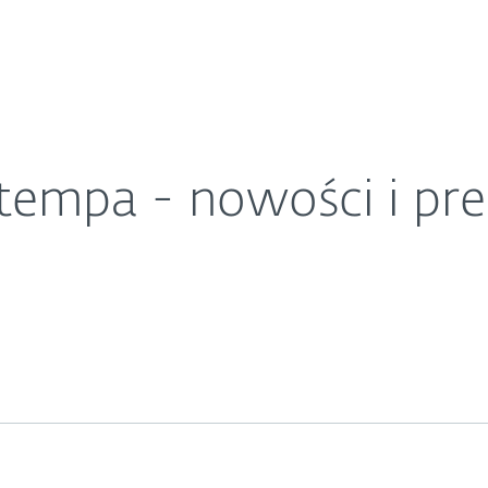
O ESET
026 roku
ariera
Kontakt
 tempa - nowości i pr