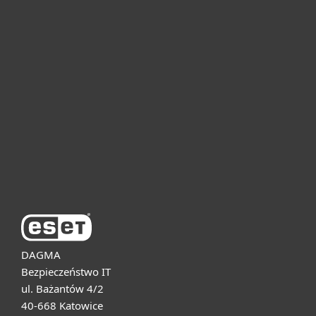
Dla domu i mikrofirm
Dla biznesu
Pomoc
O firmie ESET
DAGMA
Bezpieczeństwo IT
ul. Bażantów 4/2
40-668 Katowice